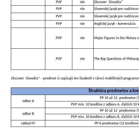
PVP
nie
Discover
Slovakia*
PVP
nie
Slovenský jazyk pre cudzincov
PVP
nie
Slovenský jazyk pre cudzincov
PVP
nie
Anglický jazyk - konverzácia
PVP
nie
Major Figures in the History 
PVP
nie
The Big Questions of Philoso
Discover
Slovakia* - predmet si zapisujú len študenti v rámci mobilitných progra
Štruktúra predmetov a kr
PP 10 až 12
predmetov (50
odbor A
PVP min. 10 kreditov z odboru A, ďalších 10 
PP 10 až 12
predmetov (50
odbor B
PVP min. 10 kreditov z odboru B, ďalších 10 
základ FF
PP 6 predmetov (12 kreditov)