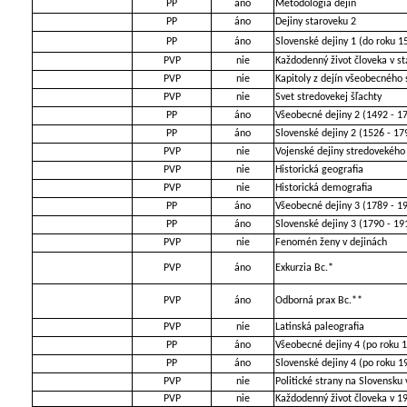
PP
áno
Metodológia dejín
PP
áno
Dejiny staroveku 2
PP
áno
Slovenské dejiny 1 (do roku 1
PVP
nie
Každodenný život človeka v s
PVP
nie
Kapitoly z dejín všeobecného
PVP
nie
Svet stredovekej šľachty
PP
áno
Všeobecné dejiny 2 (1492 - 1
PP
áno
Slovenské dejiny 2 (1526 - 17
PVP
nie
Vojenské dejiny stredovekého
PVP
nie
Historická geografia
PVP
nie
Historická demografia
PP
áno
Všeobecné dejiny 3 (1789 - 1
PP
áno
Slovenské dejiny 3 (1790 - 19
PVP
nie
Fenomén ženy v dejinách
PVP
áno
Exkurzia Bc.*
PVP
áno
Odborná prax Bc.**
PVP
nie
Latinská paleografia
PP
áno
Všeobecné dejiny 4 (po roku 
PP
áno
Slovenské dejiny 4 (po roku 1
PVP
nie
Politické strany na Slovensku
PVP
nie
Každodenný život človeka v 19