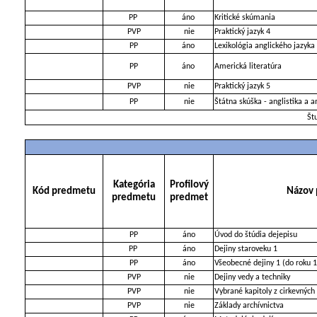
PP
áno
Kritické skúmania
PVP
nie
Praktický jazyk 4
PP
áno
Lexikológia anglického jazyka
PP
áno
Americká literatúra
PVP
nie
Praktický jazyk 5
PP
nie
Štátna skúška - anglistika a 
Št
Kategória
Profilový
Kód predmetu
Názov
predmetu
predmet
PP
áno
Úvod do štúdia dejepisu
PP
áno
Dejiny staroveku 1
PP
áno
Všeobecné dejiny 1 (do roku 
PVP
nie
Dejiny vedy a techniky
PVP
nie
Vybrané kapitoly z cirkevných 
PVP
nie
Základy archívnictva