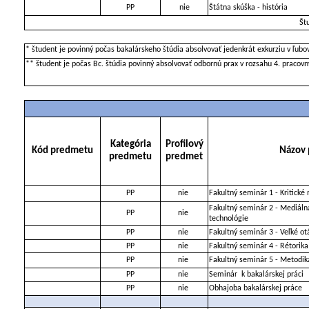
PP
nie
Štátna skúška - história
Št
* študent je povinný počas bakalárskeho štúdia absolvovať jedenkrát exkurziu v ľub
** študent je počas Bc. štúdia povinný absolvovať odbornú prax v rozsahu 4. pracovn
Kategória
Profilový
Kód predmetu
Názov
predmetu
predmet
PP
nie
Fakultný seminár 1 - Kritické
Fakultný seminár 2 - Mediáln
PP
nie
technológie
PP
nie
Fakultný seminár 3 - Veľké otá
PP
nie
Fakultný seminár 4 - Rétorika
PP
nie
Fakultný seminár 5 - Metodik
PP
nie
Seminár
k bakalárskej práci
PP
nie
Obhajoba bakalárskej práce