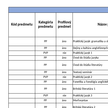
Kategória
Profilový
Kód predmetu
Názov
predmetu
predmet
PP
áno
Praktický jazyk: gramatika a 
PP
áno
Dejiny a kultúra anglofónnych 
PVP
nie
Praktický jazyk 1
PP
áno
Úvod do štúdia jazyka
PP
áno
Úvod do štúdia literatúry
PP
áno
Textový seminár
PVP
nie
Praktický jazyk 2
PP
áno
Fonetika a fonológia anglické
PP
áno
Britská literatúra 1
PVP
nie
Praktický jazyk 3
PP
áno
Morfosyntax
PP
áno
Britská literatúra 2