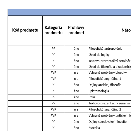
Kategória
Profilový
Kód predmetu
Názo
predmetu
predmet
PP
áno
Filozofická antropológia
PP
áno
Úvod do logiky
PP
áno
Textovo-prezentačný seminár
PP
áno
Úvod do filozofie a akademick
PVP
nie
Vybrané problémy bioetiky
PVP
nie
Filozofická angličtina 1
PP
áno
Dejiny antickej filozofie
PP
áno
Epistemológia
PP
áno
Etika
PP
áno
Textovo-prezentačný seminár
PVP
nie
Filozofická angličtina 2
PVP
nie
Vybrané problémy antickej fil
PP
áno
Dejiny stredovekej filozofie
PP
áno
Estetika