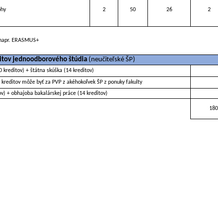
phy
2
50
26
2
v napr. ERASMUS+
ditov jednoodborového štúdia
(neučiteľské ŠP)
kreditov) + štátna skúška (14 kreditov)
0 kreditov môže byť za PVP z akéhokoľvek ŠP z ponuky fakulty
v) + obhajoba bakalárskej práce (14 kreditov)
180