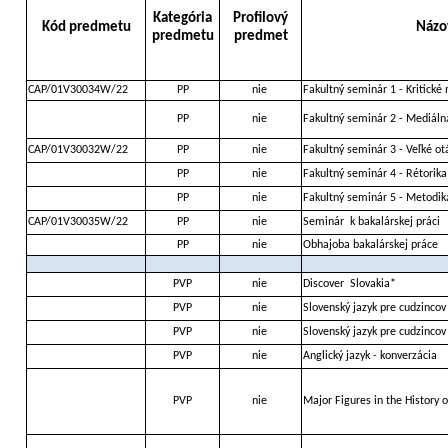
Kategória
Profilový
Kód predmetu
Názo
predmetu
predmet
CAP/01V30034W/22
PP
nie
Fakultný seminár 1 - Kritické
PP
nie
Fakultný seminár 2 - Mediáln
CAP/01V30032W/22
PP
nie
Fakultný seminár 3 - Veľké otá
PP
nie
Fakultný seminár 4 - Rétorika
PP
nie
Fakultný seminár 5 - Metodik
CAP/01V30035W/22
PP
nie
Seminár
k bakalárskej práci
PP
nie
Obhajoba bakalárskej práce
PVP
nie
Discover
Slovakia*
PVP
nie
Slovenský jazyk pre cudzincov
PVP
nie
Slovenský jazyk pre cudzincov
PVP
nie
Anglický jazyk - konverzácia
PVP
nie
Major Figures in the History 