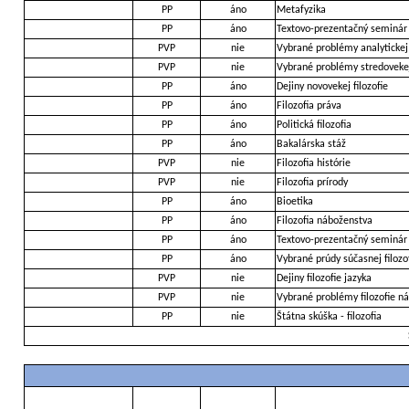
PP
áno
Metafyzika
PP
áno
Textovo-prezentačný seminár
PVP
nie
Vybrané problémy analytickej 
PVP
nie
Vybrané problémy stredovekej 
PP
áno
Dejiny novovekej filozofie
PP
áno
Filozofia práva
PP
áno
Politická filozofia
PP
áno
Bakalárska stáž
PVP
nie
Filozofia histórie
PVP
nie
Filozofia prírody
PP
áno
Bioetika
PP
áno
Filozofia náboženstva
PP
áno
Textovo-prezentačný seminár
PP
áno
Vybrané prúdy súčasnej filozo
PVP
nie
Dejiny filozofie jazyka
PVP
nie
Vybrané problémy filozofie n
PP
nie
Štátna skúška - filozofia