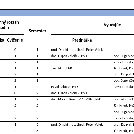
nný rozsah
Vyučujúci
hodín
Semester
ka
Cvičenie
Prednáška
0
1
prof. Dr. phil. fac. theol. Peter Volek
1
1
doc. Eugen Zeleňák, PhD.
doc. Eugen Ze
2
1
Pavol Labuda,
1
1
Ján Hrkút, PhD.
Ján Hrkút, Ph
2
1
prof. Dr. phil.
2
1
doc. Eugen Ze
1
2
Pavol Labuda, PhD.
Pavol Labuda,
0
2
doc. Eugen Zeleňák, PhD.
1
2
doc. Marian Kuna, MA, MPhil, PhD.
doc. Marian K
2
2
Ján Hrkút, Ph
2
2
doc. Eugen Ze
2
2
Pavol Labuda,
1
3
prof. Dr. phil. fac. theol. Peter Volek
prof. Dr. phil.
2
3
Ján Hrkút, Ph