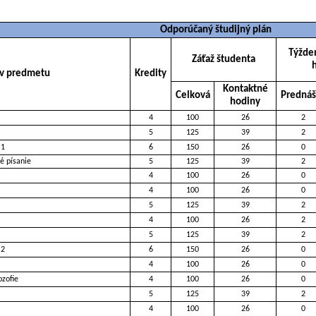
Odporúčaný študijný plán
Týžde
Záťaž študenta
v predmetu
Kredity
Kontaktné
Celková
Prednáš
hodiny
4
100
26
2
5
125
39
2
 1
6
150
26
0
é písanie
5
125
39
2
4
100
26
0
4
100
26
0
5
125
39
2
4
100
26
2
5
125
39
2
 2
6
150
26
0
4
100
26
0
ozofie
4
100
26
0
5
125
39
2
4
100
26
0