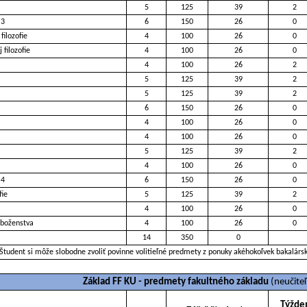
5
125
39
2
 3
6
150
26
0
filozofie
4
100
26
0
filozofie
4
100
26
0
4
100
26
2
5
125
39
2
5
125
39
2
6
150
26
0
4
100
26
0
4
100
26
0
5
125
39
2
4
100
26
0
 4
6
150
26
0
fie
5
125
39
2
4
100
26
0
áboženstva
4
100
26
0
14
350
0
Študent si môže slobodne zvoliť povinne volitieľné predmety z ponuky akéhokoľvek bakalárs
Základ FF KU - predmety fakultného základu
(neučiteľ
Týžde