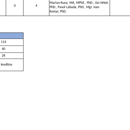
Marian Kuna, MA, MPhil., PhD., Ján Hrkút,
0
4
PhD., Pavol Labuda, PhD., Mgr. Ivan
Koniar, PhD.
114
40
26
 kreditov