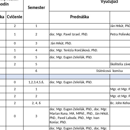
Vyučujúci
hodín
Semester
ka
Cvičenie
Prednáška
2
1
Ján Hrkút, Ph
1
2
doc. Mgr. Pavel Izrael, PhD.
Petra Polievk
0
3
Ján Hrkút, PhD.
1
4
doc. Mgr. Terézia Rončáková, PhD.
0
5
doc. Mgr. Eugen Zeleňák, PhD.
2
5
školitelia záv
6
štátnicová
komisa
0
1,2,3,4,5,6,
doc. Mgr. Eugen Zeleňák, PhD.
2
1
Mgr. et Mgr. 
2
2
Mgr. et Mgr. 
2
2, 4, 6
Bc. John Keho
doc. Mgr. Eugen Zeleňák, PhD., doc. Mgr.
Marian Kuna, MA, MPhil., PhD., Ján Hrkút,
0
3
PhD., Pavol Labuda, PhD., Mgr. Ivan
Koniar, PhD.
doc. Mgr. Eugen Zeleňák, PhD., doc. Mgr.