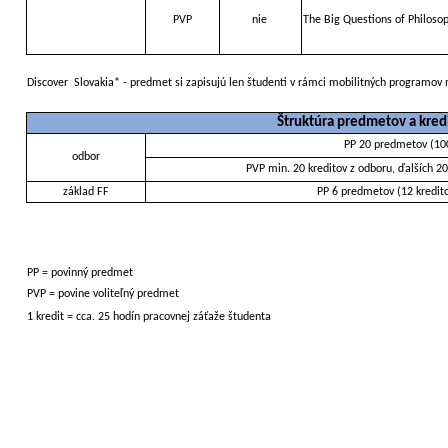
PVP
nie
The Big Questions of Philoso
Discover
Slovakia* - predmet si zapisujú len študenti v rámci mobilitných programo
Štruktúra predmetov a kre
PP 20 predmetov (100 
odbor
PVP min. 20 kreditov z odboru, ďalších 2
základ FF
PP 6 predmetov (12 kredito
PP = povinný predmet
PVP = povine voliteľný predmet
1 kredit = cca. 25 hodín pracovnej záťaže študenta