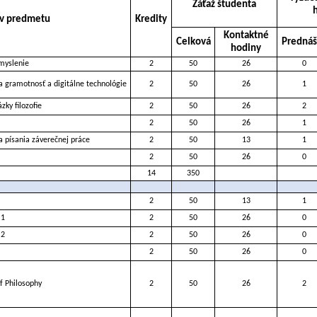
Záťaž študenta
v predmetu
Kredity
Kontaktné
Celková
Prednáš
hodiny
 myslenie
2
50
26
0
a gramotnosť a digitálne technológie
2
50
26
1
zky filozofie
2
50
26
2
2
50
26
1
a písania záverečnej práce
2
50
13
1
2
50
26
0
14
350
2
50
13
1
 1
2
50
26
0
 2
2
50
26
0
2
50
26
0
of Philosophy
2
50
26
2