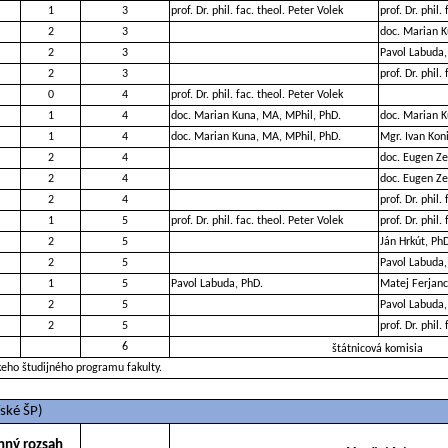
1
3
prof. Dr. phil. fac. theol. Peter Volek
prof. Dr. phil.
2
3
doc. Marian K
2
3
Pavol Labuda,
2
3
prof. Dr. phil.
0
4
prof. Dr. phil. fac. theol. Peter Volek
1
4
doc. Marian Kuna, MA, MPhil, PhD.
doc. Marian K
1
4
doc. Marian Kuna, MA, MPhil, PhD.
Mgr. Ivan Koni
2
4
doc. Eugen Ze
2
4
doc. Eugen Ze
2
4
prof. Dr. phil.
1
5
prof. Dr. phil. fac. theol. Peter Volek
prof. Dr. phil.
2
5
Ján Hrkút, Ph
2
5
Pavol Labuda,
1
5
Pavol Labuda, PhD.
Matej Ferjanc
2
5
Pavol Labuda,
2
5
prof. Dr. phil.
6
štátnicová komisia
keho študijného programu fakulty.
ské ŠP)
nný rozsah