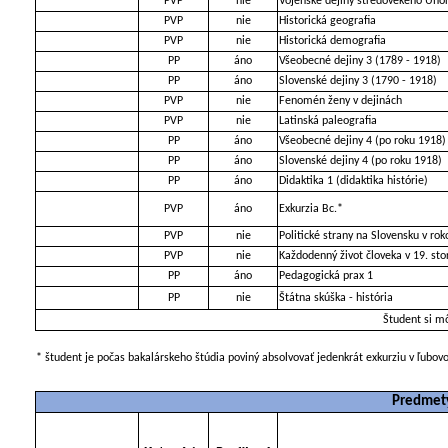
PVP
nie
Vojenské dejiny stredovekého Uho
PVP
nie
Historická geografia
PVP
nie
Historická demografia
PP
áno
Všeobecné dejiny 3 (1789 - 1918)
PP
áno
Slovenské dejiny 3 (1790 - 1918)
PVP
nie
Fenomén ženy v dejinách
PVP
nie
Latinská paleografia
PP
áno
Všeobecné dejiny 4 (po roku 1918)
PP
áno
Slovenské dejiny 4 (po roku 1918)
PP
áno
Didaktika 1 (didaktika histórie)
PVP
áno
Exkurzia Bc.*
PVP
nie
Politické strany na Slovensku v ro
PVP
nie
Každodenný život človeka v 19. sto
PP
áno
Pedagogická prax 1
PP
nie
Štátna skúška - história
Študent si m
* študent je počas bakalárskeho štúdia poviný absolvovať jedenkrát exkurziu v ľubo
Predmety