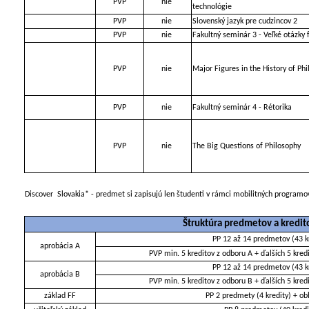
PVP
nie
technológie
PVP
nie
Slovenský jazyk pre cudzincov 2
PVP
nie
Fakultný seminár 3 - Veľké otázky f
PVP
nie
Major Figures in the History of Ph
PVP
nie
Fakultný seminár 4 - Rétorika
PVP
nie
The Big Questions of Philosophy
Discover
Slovakia* - predmet si zapisujú len študenti v rámci mobilitných progra
Štruktúra predmetov a kredi
PP 12 až 14 predmetov (43 kr
aprobácia A
PVP min. 5 kreditov z odboru A + ďalších 5 kred
PP 12 až 14 predmetov (43 kr
aprobácia B
PVP min. 5 kreditov z odboru B + ďalších 5 kre
základ FF
PP 2 predmety (4 kredity) + ob