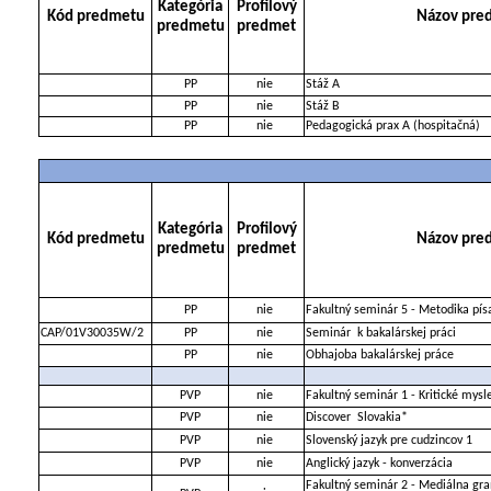
Kategória
Profilový
Kód predmetu
Názov pre
predmetu
predmet
PP
nie
Stáž A
PP
nie
Stáž B
PP
nie
Pedagogická prax A (hospitačná)
Kategória
Profilový
Kód predmetu
Názov pre
predmetu
predmet
PP
nie
Fakultný seminár 5 - Metodika pís
CAP/01V30035W/2
PP
nie
Seminár
k bakalárskej práci
PP
nie
Obhajoba bakalárskej práce
PVP
nie
Fakultný seminár 1 - Kritické mysl
PVP
nie
Discover
Slovakia*
PVP
nie
Slovenský jazyk pre cudzincov 1
PVP
nie
Anglický jazyk - konverzácia
Fakultný seminár 2 - Mediálna gra