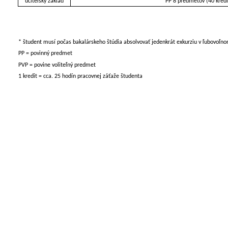
učiteľský základ
PP 8 predmetov (40 kredit
* študent musí počas bakalárskeho štúdia absolvovať jedenkrát exkurziu v ľubovoľn
PP = povinný predmet
PVP = povine voliteľný predmet
1 kredit = cca. 25 hodín pracovnej záťaže študenta