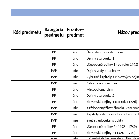
Kategória
Profilový
Kód predmetu
Názov pre
predmetu
predmet
PP
áno
Úvod do štúdia dejepisu
PP
áno
Dejiny staroveku 1
PP
áno
Všeobecné dejiny 1 (do roku 1492)
PVP
nie
Dejiny vedy a techniky
PVP
nie
Vybrané kapitoly z cirkevných dejín
PVP
nie
Základy archívnictva
PP
áno
Metodológia dejín
PP
áno
Dejiny staroveku 2
PP
áno
Slovenské dejiny 1 (do roku 1526)
PVP
nie
Každodenný život človeka v starov
PVP
nie
Kapitoly z dejín všeobecného stre
PVP
nie
Svet stredovekej šľachty
PP
áno
Všeobecné dejiny 2 (1492 - 1789)
PP
áno
Slovenské dejiny 2 (1526 - 1790)