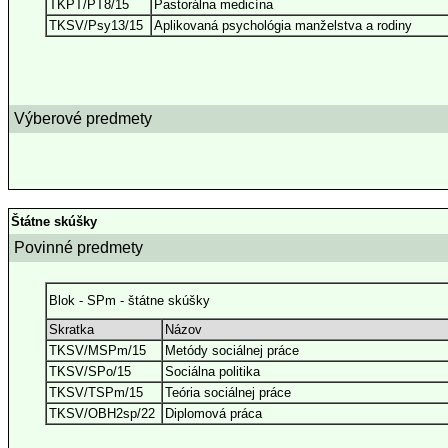
TKPT/PT8/15
Pastorálna medicína
TKSV/Psy13/15
Aplikovaná psychológia manželstva a rodiny
Výberové predmety
Štátne skúšky
Povinné predmety
Blok - SPm - štátne skúšky
Skratka
Názov
TKSV/MSPm/15
Metódy sociálnej práce
TKSV/SPo/15
Sociálna politika
TKSV/TSPm/15
Teória sociálnej práce
TKSV/OBH2sp/22
Diplomová práca