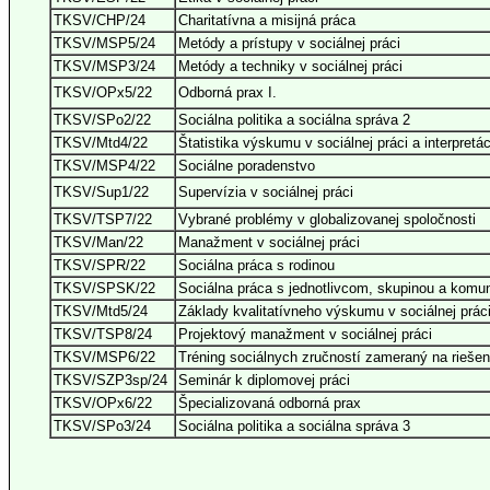
TKSV/CHP/24
Charitatívna a misijná práca
TKSV/MSP5/24
Metódy a prístupy v sociálnej práci
TKSV/MSP3/24
Metódy a techniky v sociálnej práci
TKSV/OPx5/22
Odborná prax I.
TKSV/SPo2/22
Sociálna politika a sociálna správa 2
TKSV/Mtd4/22
Štatistika výskumu v sociálnej práci a interpretác
TKSV/MSP4/22
Sociálne poradenstvo
TKSV/Sup1/22
Supervízia v sociálnej práci
TKSV/TSP7/22
Vybrané problémy v globalizovanej spoločnosti
TKSV/Man/22
Manažment v sociálnej práci
TKSV/SPR/22
Sociálna práca s rodinou
TKSV/SPSK/22
Sociálna práca s jednotlivcom, skupinou a komun
TKSV/Mtd5/24
Základy kvalitatívneho výskumu v sociálnej prác
TKSV/TSP8/24
Projektový manažment v sociálnej práci
TKSV/MSP6/22
Tréning sociálnych zručností zameraný na riešeni
TKSV/SZP3sp/24
Seminár k diplomovej práci
TKSV/OPx6/22
Špecializovaná odborná prax
TKSV/SPo3/24
Sociálna politika a sociálna správa 3