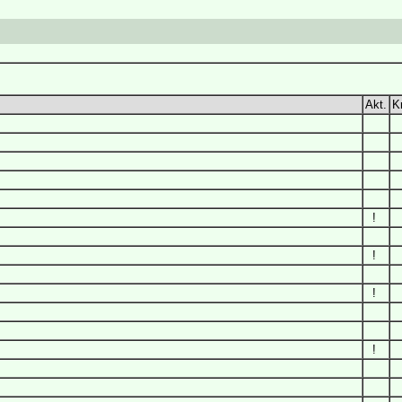
Akt.
Kr
!
!
!
!