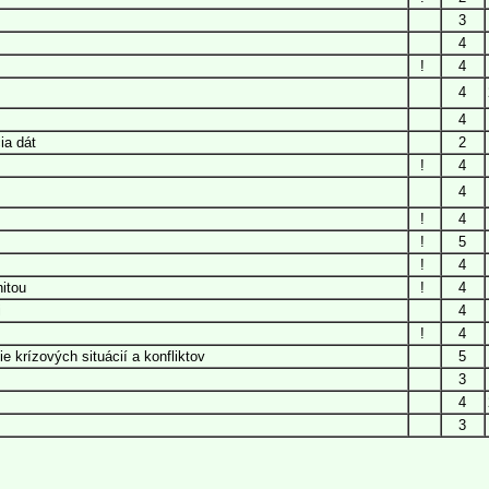
3
4
!
4
4
4
ia dát
2
!
4
4
!
4
!
5
!
4
itou
!
4
i
4
!
4
e krízových situácií a konfliktov
5
3
4
3