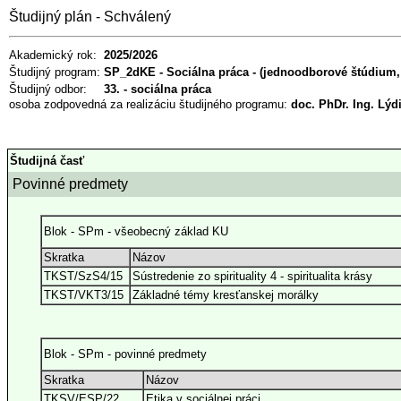
Študijný plán - Schválený
Akademický rok:
2025/2026
Študijný program:
SP_2dKE - Sociálna práca - (jednoodborové štúdium, m
Študijný odbor:
33. - sociálna práca
osoba zodpovedná za realizáciu študijného programu:
doc. PhDr. Ing. Lýd
Študijná časť
Povinné predmety
Blok - SPm - všeobecný základ KU
Skratka
Názov
TKST/SzS4/15
Sústredenie zo spirituality 4 - spiritualita krásy
TKST/VKT3/15
Základné témy kresťanskej morálky
Blok - SPm - povinné predmety
Skratka
Názov
TKSV/ESP/22
Etika v sociálnej práci