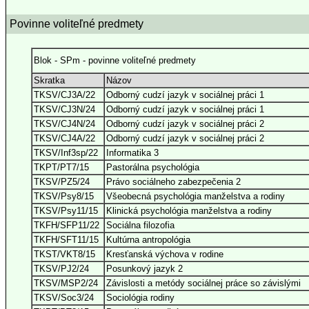
Povinne voliteľné predmety
Blok - SPm - povinne voliteľné predmety
Skratka
Názov
TKSV/CJ3A/22
Odborný cudzí jazyk v sociálnej práci 1
TKSV/CJ3N/24
Odborný cudzí jazyk v sociálnej práci 1
TKSV/CJ4N/24
Odborný cudzí jazyk v sociálnej práci 2
TKSV/CJ4A/22
Odborný cudzí jazyk v sociálnej práci 2
TKSV/Inf3sp/22
Informatika 3
TKPT/PT7/15
Pastorálna psychológia
TKSV/PZ5/24
Právo sociálneho zabezpečenia 2
TKSV/Psy8/15
Všeobecná psychológia manželstva a rodiny
TKSV/Psy11/15
Klinická psychológia manželstva a rodiny
TKFH/SFP11/22
Sociálna filozofia
TKFH/SFT11/15
Kultúrna antropológia
TKST/VKT8/15
Kresťanská výchova v rodine
TKSV/PJ2/24
Posunkový jazyk 2
TKSV/MSP2/24
Závislosti a metódy sociálnej práce so závislými
TKSV/Soc3/24
Sociológia rodiny