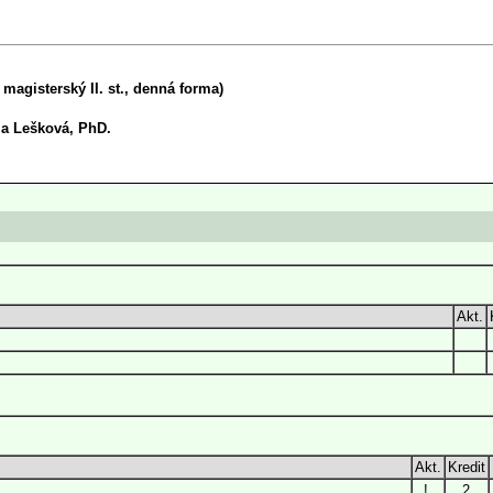
agisterský II. st., denná forma)
ia Lešková, PhD.
Akt.
Akt.
Kredit
!
2