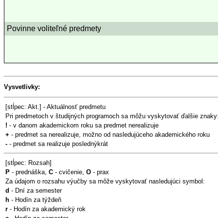
Povinne voliteľné predmety
Vysvetlivky:
[stĺpec: Akt.] - Aktuálnosť predmetu
Pri predmetoch v študijných programoch sa môžu vyskytovať ďalšie znaky
!
- v danom akademickom roku sa predmet nerealizuje
+
- predmet sa nerealizuje, možno od nasledujúceho akademického roku
-
- predmet sa realizuje poslednýkrát
[stĺpec: Rozsah]
P
- prednáška,
C
- cvičenie,
O
- prax
Za údajom o rozsahu výučby sa môže vyskytovať nasledujúci symbol:
d
- Dní za semester
h
- Hodín za týždeň
r
- Hodín za akademický rok