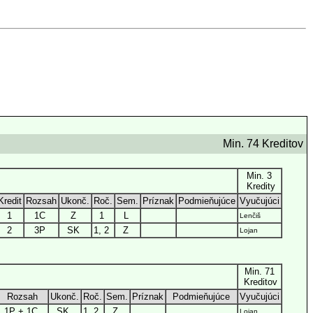
Min. 74 Kreditov
Min. 3
Kredity
Kredit
Rozsah
Ukonč.
Roč.
Sem.
Príznak
Podmieňujúce
Vyučujúci
1
1C
Z
1
L
Lenčiš
2
3P
SK
1, 2
Z
Lojan
Min. 71
Kreditov
Rozsah
Ukonč.
Roč.
Sem.
Príznak
Podmieňujúce
Vyučujúci
1P + 1C
SK
1, 2
Z
Lojan