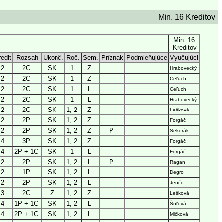
Min. 16 Kreditov
Min. 16
Kreditov
edit
Rozsah
Ukonč.
Roč.
Sem.
Príznak
Podmieňujúce
Vyučujúci
2
2C
SK
1
Z
Hrabovecký
2
2C
SK
1
Z
Ceľuch
2
2C
SK
1
L
Ceľuch
2
2C
SK
1
L
Hrabovecký
2
2C
SK
1, 2
Z
Lešková
2
2P
SK
1, 2
Z
Forgáč
2
2P
SK
1, 2
Z
P
Sekerák
4
3P
SK
1, 2
Z
Forgáč
4
2P + 1C
SK
1
L
Forgáč
2
2P
SK
1, 2
L
P
Ragan
2
1P
SK
1, 2
L
Degro
2
2P
SK
1, 2
L
Jenčo
3
2C
Z
1, 2
Z
Lešková
4
1P + 1C
SK
1, 2
L
Šuľová
4
2P + 1C
SK
1, 2
L
Mičková