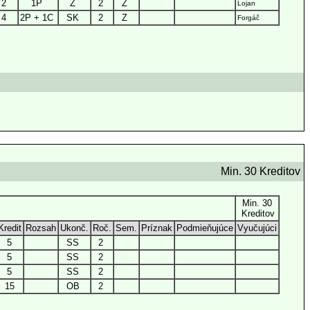
2
1P
Z
2
Z
Lojan
4
2P + 1C
SK
2
Z
Forgáč
Min. 30 Kreditov
Min. 30
Kreditov
Kredit
Rozsah
Ukonč.
Roč.
Sem.
Príznak
Podmieňujúce
Vyučujúci
5
SS
2
5
SS
2
5
SS
2
15
OB
2