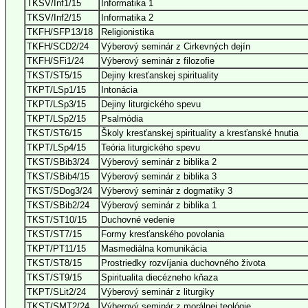
TKSV/Inf1/15
Informatika 1
TKSV/Inf2/15
Informatika 2
TKFH/SFP13/18
Religionistika
TKFH/SCD2/24
Výberový seminár z Cirkevných dejín
TKFH/SFi1/24
Výberový seminár z filozofie
TKST/ST5/15
Dejiny kresťanskej spirituality
TKPT/LSp1/15
Intonácia
TKPT/LSp3/15
Dejiny liturgického spevu
TKPT/LSp2/15
Psalmódia
TKST/ST6/15
Školy kresťanskej spirituality a kresťanské hnutia
TKPT/LSp4/15
Teória liturgického spevu
TKST/SBib3/24
Výberový seminár z biblika 2
TKST/SBib4/15
Výberový seminár z biblika 3
TKST/SDog3/24
Výberový seminár z dogmatiky 3
TKST/SBib2/24
Výberový seminár z biblika 1
TKST/ST10/15
Duchovné vedenie
TKST/ST7/15
Formy kresťanského povolania
TKPT/PT11/15
Masmediálna komunikácia
TKST/ST8/15
Prostriedky rozvíjania duchovného života
TKST/ST9/15
Spiritualita diecézneho kňaza
TKPT/SLit2/24
Výberový seminár z liturgiky
TKST/SMT2/24
Výberový seminár z morálnej teológie