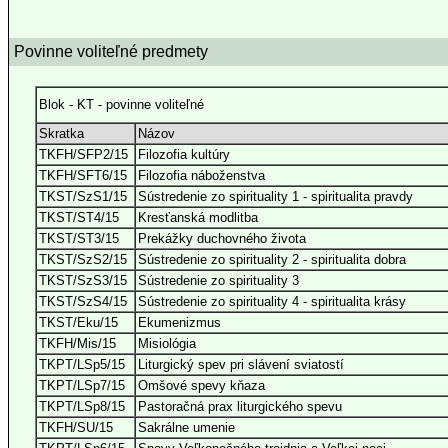
Povinne voliteľné predmety
Blok - KT - povinne voliteľné
Skratka
Názov
TKFH/SFP2/15
Filozofia kultúry
TKFH/SFT6/15
Filozofia náboženstva
TKST/SzS1/15
Sústredenie zo spirituality 1 - spiritualita pravdy
TKST/ST4/15
Kresťanská modlitba
TKST/ST3/15
Prekážky duchovného života
TKST/SzS2/15
Sústredenie zo spirituality 2 - spiritualita dobra
TKST/SzS3/15
Sústredenie zo spirituality 3
TKST/SzS4/15
Sústredenie zo spirituality 4 - spiritualita krásy
TKST/Eku/15
Ekumenizmus
TKFH/Mis/15
Misiológia
TKPT/LSp5/15
Liturgický spev pri slávení sviatostí
TKPT/LSp7/15
Omšové spevy kňaza
TKPT/LSp8/15
Pastoračná prax liturgického spevu
TKFH/SU/15
Sakrálne umenie