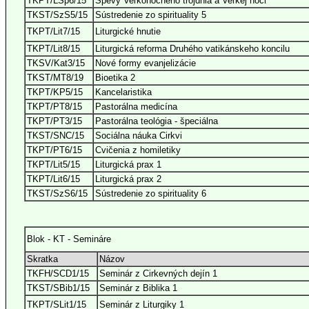
TKPT/LSp6/15
Spevy Veľkonočného trojdnia a Veľkej noci
TKST/SzS5/15
Sústredenie zo spirituality 5
TKPT/Lit7/15
Liturgické hnutie
TKPT/Lit8/15
Liturgická reforma Druhého vatikánskeho koncilu
TKSV/Kat3/15
Nové formy evanjelizácie
TKST/MT8/19
Bioetika 2
TKPT/KP5/15
Kancelaristika
TKPT/PT8/15
Pastorálna medicína
TKPT/PT3/15
Pastorálna teológia - špeciálna
TKST/SNC/15
Sociálna náuka Cirkvi
TKPT/PT6/15
Cvičenia z homiletiky
TKPT/Lit5/15
Liturgická prax 1
TKPT/Lit6/15
Liturgická prax 2
TKST/SzS6/15
Sústredenie zo spirituality 6
Blok - KT - Semináre
Skratka
Názov
TKFH/SCD1/15
Seminár z Cirkevných dejín 1
TKST/SBib1/15
Seminár z Biblika 1
TKPT/SLit1/15
Seminár z Liturgiky 1