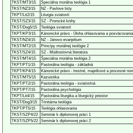
TKST/MT3/15
Špeciálna morálna teológia 1
TKST/NZ3/15
NZ - Pavlove listy
TKPT/Lit2/15
Liturgia sviatostí
TKST/SZ3/15
SZ - Prorocké knihy
TKST/Dog5/15
Teológia sviatostí
TKPT/KP3/15
Kánonické právo - Úloha ohlasovania a posväcovania
TKST/NZ4/15
NZ - Jánovo evanjelium
TKST/MT2/15
Princípy morálnej teológie 2
TKST/SZ4/15
SZ - Múdroslovná literatúra
TKST/MT4/15
Špeciálna morálna teológia 2
TKPT/PT1/15
Pastorálna teológia - základná
TKPT/KP4/15
Kánonické právo - trestné, majetkové a procesné no
TKST/MT5/15
Kazuistika
TKPT/PT2/15
Pastorálna teológia - sviatostná
TKPT/PT7/15
Pastorálna psychológia
TKPT/Lit4/15
Pastorálna liturgika a liturgický priestor
TKST/Dog3/15
Trinitárna teológia
TKPT/PT5/15
Teológia ohlasovania
TKST/SZP4/22
Seminár k diplomovej práci 1
TKST/SZP5/22
Seminár k diplomovej práci 2