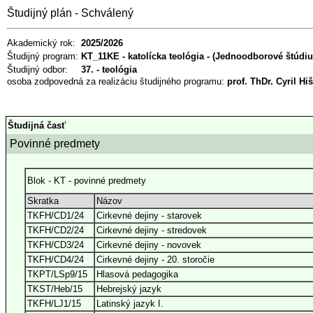
Študijný plán - Schválený
Akademický rok:
2025/2026
Študijný program:
KT_11KE - katolícka teológia - (Jednoodborové štúdium
Študijný odbor:
37. - teológia
osoba zodpovedná za realizáciu študijného programu:
prof. ThDr. Cyril H
Študijná časť
Povinné predmety
Blok - KT - povinné predmety
Skratka
Názov
TKFH/CD1/24
Cirkevné dejiny - starovek
TKFH/CD2/24
Cirkevné dejiny - stredovek
TKFH/CD3/24
Cirkevné dejiny - novovek
TKFH/CD4/24
Cirkevné dejiny - 20. storočie
TKPT/LSp9/15
Hlasová pedagogika
TKST/Heb/15
Hebrejský jazyk
TKFH/LJ1/15
Latinský jazyk I.