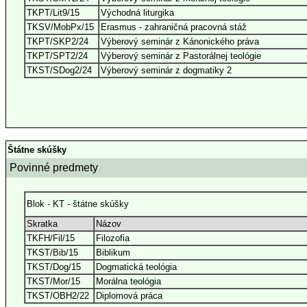
TKPT/Lit9/15
Východná liturgika
TKSV/MobPx/15
Erasmus - zahraničná pracovná stáž
TKPT/SKP2/24
Výberový seminár z Kánonického práva
TKPT/SPT2/24
Výberový seminár z Pastorálnej teológie
TKST/SDog2/24
Výberový seminár z dogmatiky 2
Štátne skúšky
Povinné predmety
Blok - KT - štátne skúšky
Skratka
Názov
TKFH/Fil/15
Filozofia
TKST/Bib/15
Biblikum
TKST/Dog/15
Dogmatická teológia
TKST/Mor/15
Morálna teológia
TKST/OBH2/22
Diplomová práca