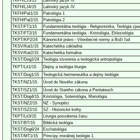
TKFH/LJ3/15
Latinský jazyk III.
TKFH/LJ4/15
Latinský jazyk IV.
TKFH/Pat1/15
Patrológia 1
TKFH/Pat2/15
Patrológia 2
TKST/FT1/15
Fundamentálna teológia - Religionistika, Teológia zja
TKST/FT2/15
Fundamentálna teológia - Kristológia, Ekleziológia
TKPT/KP2/24
Kánonické právo - Všeobecné normy a Boží ľud
TKSV/Kat1/15
Katechetika základná
TKSV/Kat2/15
Katechetika formálna
TKST/Dog2/24
Teológia stvorenia a teologická antropológia
TKPT/Lit1/15
Dejiny a teológia liturgie
TKST/Dog1/15
Teologická hermeneutika a dejiny teológie
TKST/NZ1/15
Úvod do Nového zákona
TKST/SZ1/15
Úvod do Starého zákona a Pentateuch
TKST/Dog4/15
Kristológia, Soteriológia, Mariológia
TKST/NZ2/15
NZ - Synoptici
TKST/SZ2/15
SZ - Historické knihy
TKPT/Lit3/15
Liturgia posvätenia času
TKST/BT/15
Biblická teológia
TKST/Dog6/24
Eschatológia
TKST/MT1/15
Princípy morálnej teológie 1