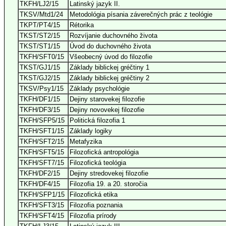
TKFH/LJ2/15
Latinský jazyk II.
TKSV/Mtd1/24
Metodológia písania záverečných prác z teológie
TKPT/PT4/15
Rétorika
TKST/ST2/15
Rozvíjanie duchovného života
TKST/ST1/15
Úvod do duchovného života
TKFH/SFT0/15
Všeobecný úvod do filozofie
TKST/GJ1/15
Základy biblickej gréčtiny 1
TKST/GJ2/15
Základy biblickej gréčtiny 2
TKSV/Psy1/15
Základy psychológie
TKFH/DF1/15
Dejiny starovekej filozofie
TKFH/DF3/15
Dejiny novovekej filozofie
TKFH/SFP5/15
Politická filozofia 1
TKFH/SFT1/15
Základy logiky
TKFH/SFT2/15
Metafyzika
TKFH/SFT5/15
Filozofická antropológia
TKFH/SFT7/15
Filozofická teológia
TKFH/DF2/15
Dejiny stredovekej filozofie
TKFH/DF4/15
Filozofia 19. a 20. storočia
TKFH/SFP1/15
Filozofická etika
TKFH/SFT3/15
Filozofia poznania
TKFH/SFT4/15
Filozofia prírody