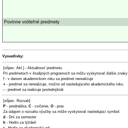
Povinne voliteľné predmety
Vysvetlivky:
[stĺpec: Akt.] - Aktuálnosť predmetu
Pri predmetoch v študijných programoch sa môžu vyskytovať ďalšie znaky
!
- v danom akademickom roku sa predmet nerealizuje
+
- predmet sa nerealizuje, možno od nasledujúceho akademického roku
-
- predmet sa realizuje poslednýkrát
[stĺpec: Rozsah]
P
- prednáška,
C
- cvičenie,
O
- prax
Za údajom o rozsahu výučby sa môže vyskytovať nasledujúci symbol:
d
- Dní za semester
h
- Hodín za týždeň
r
- Hodín za akademický rok