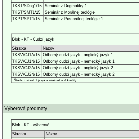
TKST/SDog1/15
Seminár z Dogmatiky 1
TKST/SMT1/15
Seminár z Morálnej teológie
TKPT/SPT1/15
Seminár z Pastorálnej teológie 1
Blok - KT - Cudzí jazyk
Skratka
Názov
TKSV/CJ1A/15
Odborný cudzí jazyk - anglický jazyk 1
TKSV/CJ1N/15
Odborný cudzí jazyk - nemecký jazyk 1
TKSV/CJ2A/15
Odborný cudzí jazyk - anglický jazyk 2
TKSV/CJ2N/15
Odborný cudzí jazyk - nemecký jazyk 2
Študent si volí 1 jazyk a minimálne 4 kredity
Výberové predmety
Blok - KT - výberové
Skratka
Názov