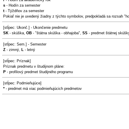
s
- Hodín za semester
t
- Týždňov za semester
Pokiaľ nie je uvedený žiadny z týchto symbolov, predpokladá sa rozsah "h
[stĺpec: Ukonč.] - Ukončenie predmetu
SK
- skúška,
OB
- "štátna skúška - obhajoba",
SS
- predmet štátnej skúšk
[stĺpec: Sem.] - Semester
Z
- zimný,
L
- letný
[stĺpec: Príznak]
Príznak predmetu v študijnom pláne:
P
- profilový predmet študijného programu
[stĺpec: Podmieňujúce]
*
- predmet má viac podmieňujúcich predmetov