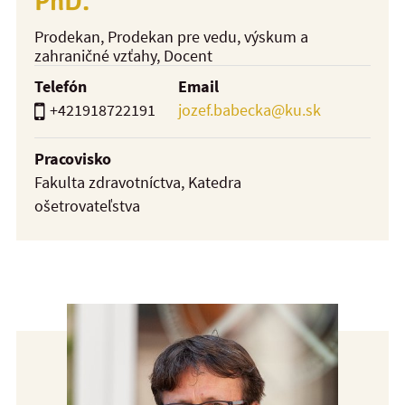
PhD.
Prodekan, Prodekan pre vedu, výskum a
zahraničné vzťahy
, Docent
Telefón
Email
+421918722191
jozef.babecka@ku.sk
Pracovisko
Fakulta zdravotníctva, Katedra
ošetrovateľstva