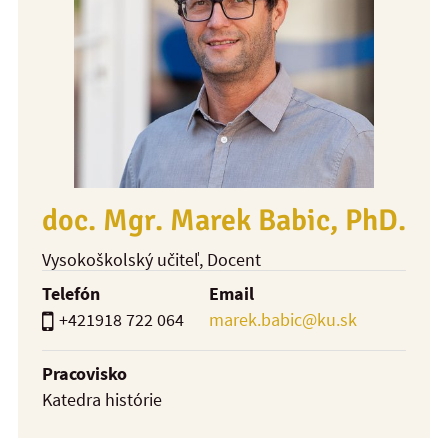
doc. Mgr. Marek Babic, PhD.
Vysokoškolský učiteľ
, Docent
Telefón
Email
+421918 722 064
marek.babic@ku.sk
Pracovisko
Katedra histórie