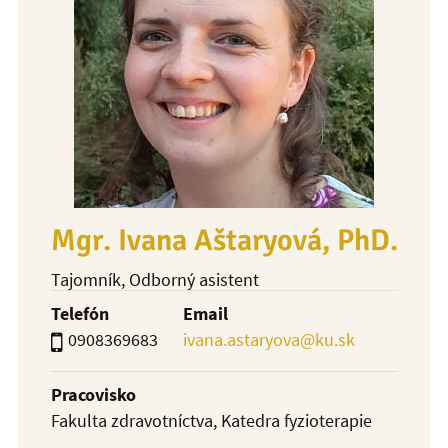
Mgr. Ivana Aštaryová, PhD.
Tajomník
, Odborný asistent
Telefón
Email
0908369683
ivana.astaryova@ku.sk
Pracovisko
Fakulta zdravotníctva, Katedra fyzioterapie