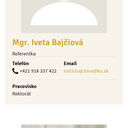
Mgr. Iveta Bajčiová
Referentka
Telefón
Email
+421 918 337 422
iveta.bajciova@ku.sk
Pracovisko
Rektorát