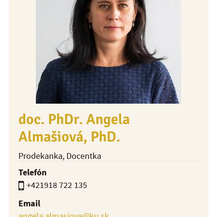
doc. PhDr. Angela
Almašiová, PhD.
Prodekanka
, Docentka
Telefón
+421918 722 135
Email
angela.almasiova@ku.sk