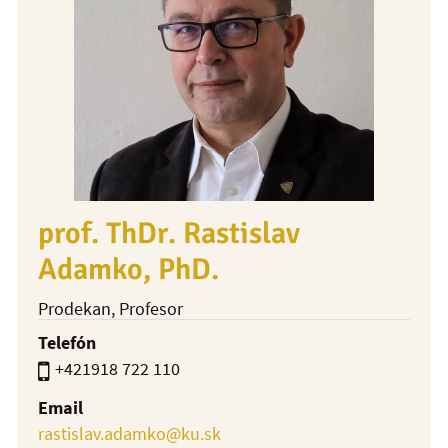
prof. ThDr. Rastislav
Adamko, PhD.
Prodekan
, Profesor
Telefón
+421918 722 110
Email
rastislav.adamko@ku.sk