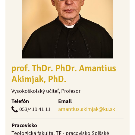
prof. ThDr. PhDr. Amantius
Akimjak, PhD.
Vysokoškolský učiteľ
, Profesor
Telefón
Email
053/419 41 11
amantius.akimjak@ku.sk
Pracovisko
Teologická fakulta, TF - pracovisko Spišské