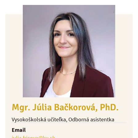
Mgr. Júlia Bačkorová, PhD.
Vysokoškolská učiteľka
, Odborná asistentka
Email
julia.fricova@ku.sk