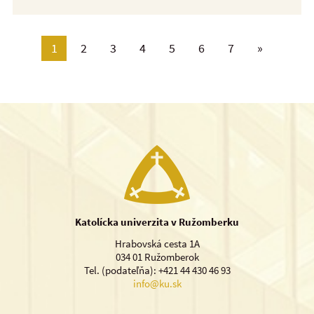
1
2
3
4
5
6
7
»
Katolícka univerzita v Ružomberku
Hrabovská cesta 1A
034 01 Ružomberok
Tel. (podateľňa): +421 44 430 46 93
info@ku.sk