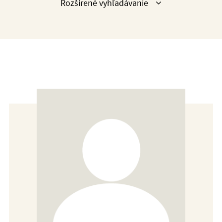
Zobraziť
Rozšírené vyhľadávanie