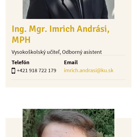
Ing. Mgr. Imrich Andrási,
MPH
Vysokoškolský učiteľ
, Odborný asistent
Telefón
Email
+421 918 722 179
imrich.andrasi@ku.sk