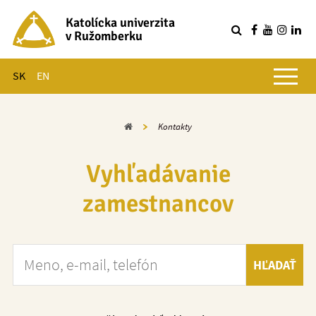
Katolícka univerzita
v Ružomberku
R
Hlavné menu
SK
EN
Domov
Kontakty
Vyhľadávanie
zamestnancov
Meno, e-mail, telefón
HĽADAŤ