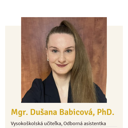
Mgr. Dušana Babicová, PhD.
Vysokoškolská učiteľka
, Odborná asistentka