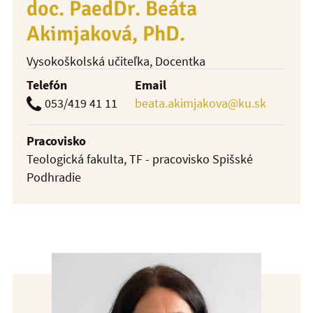
doc. PaedDr. Beáta
Akimjaková, PhD.
Vysokoškolská učiteľka
, Docentka
Telefón
Email
053/419 41 11
beata.akimjakova@ku.sk
Pracovisko
Teologická fakulta, TF - pracovisko Spišské
Podhradie