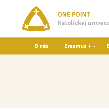
ONE POINT
Katolíckej univer
Hlavné menu
O nás
Erasmus +