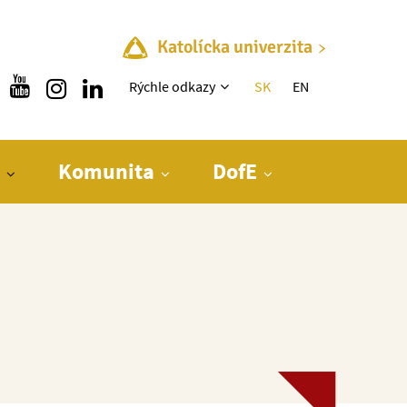
Katolícka univerzita
Rýchle menu
Rýchle odkazy
SK
EN
Komunita
DofE