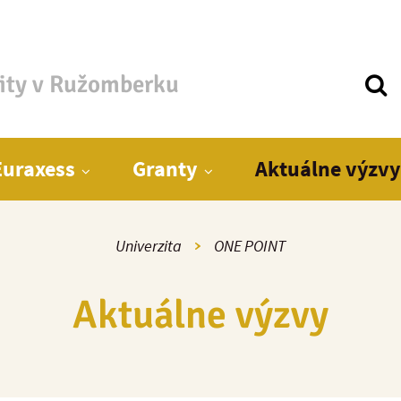
zity v Ružomberku
Euraxess
Granty
Aktuálne výzvy
Univerzita
ONE POINT
Aktuálne výzvy