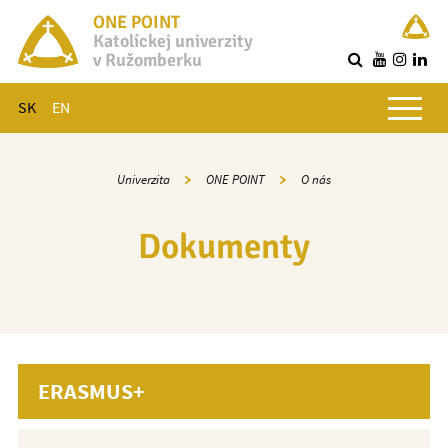
ONE POINT
Katolíckej univerzity
v Ružomberku
R
Hlavné menu
SK
EN
Univerzita
ONE POINT
O nás
Dokumenty
ERASMUS+