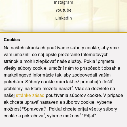
Instagram
Youtube
Linkedin
Cookies
Sledujte nás cez náš pravidelný newsletter
Na našich stránkach používame súbory cookie, aby sme
vám umožnili čo najlepšie prezeranie internetových
stránok a mohli zlepšovať naše služby. Pokiaľ prijmete
všetky súbory cookie, umožní nám to prispôsobiť obsah a
marketingové informácie tak, aby zodpovedali vašim
Odoslať
potrebám. Súbory cookie nám taktiež pomáhajú riešiť
problémy, na ktoré môžete naraziť. Viac sa dozviete na
našej
stránke zásad
používania súborov cookie. V prípade
© 2021-2026 ku.sk. Všetky práva vyhradené.
|
Ochrana osobných údajov
|
ak chcete upraviť nastavenia súborov cookie, vyberte
Vyhlásenie o prístupnosti
|
Admin
možnosť "Spravovať". Pokiaľ chcete prijať všetky súbory
This site is protected by reCAPTCHA and the Google
Privacy Policy
and
Terms of
cookie a pokračovať, vyberte možnosť "Prijať".
Service
apply.
Tvorba stránky WebCreators.sk
|
Webhosting
-
HostCreators