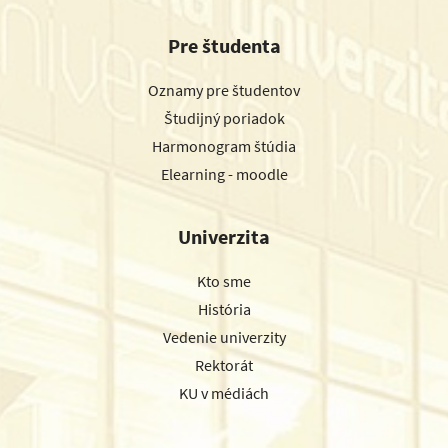
Pre študenta
Oznamy pre študentov
Študijný poriadok
Harmonogram štúdia
Elearning - moodle
Univerzita
Kto sme
História
Vedenie univerzity
Rektorát
KU v médiách