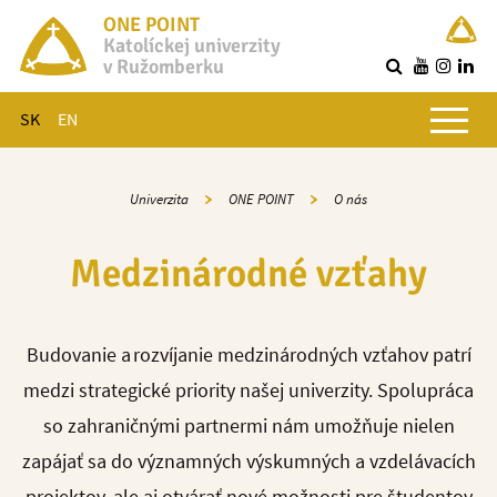
ONE POINT
Katolíckej univerzity
v Ružomberku
R
Hlavné menu
SK
EN
Univerzita
ONE POINT
O nás
Medzinárodné vzťahy
Budovanie a rozvíjanie medzinárodných vzťahov patrí
medzi strategické priority našej univerzity. Spolupráca
so zahraničnými partnermi nám umožňuje nielen
zapájať sa do významných výskumných a vzdelávacích
projektov, ale aj otvárať nové možnosti pre študentov