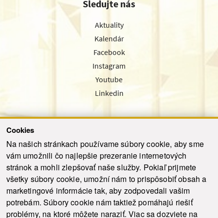
Sledujte nás
Aktuality
Kalendár
Facebook
Instagram
Youtube
Linkedin
Cookies
Sledujte nás cez náš pravidelný newsletter
Na našich stránkach používame súbory cookie, aby sme
vám umožnili čo najlepšie prezeranie internetových
stránok a mohli zlepšovať naše služby. Pokiaľ prijmete
všetky súbory cookie, umožní nám to prispôsobiť obsah a
marketingové informácie tak, aby zodpovedali vašim
Odoslať
potrebám. Súbory cookie nám taktiež pomáhajú riešiť
problémy, na ktoré môžete naraziť. Viac sa dozviete na