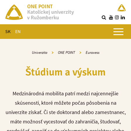
ONE POINT
Katolíckej univerzity
v Ružomberku
R
Hlavné menu
SK
EN
Univerzita
ONE POINT
Euraxess
Štúdium a výskum
Medzinárodná mobilita patrí medzi najcennejšie
skúsenosti, ktoré môžete počas pôsobenia na
univerzite získať. Či ste doktorand alebo zamestnanec,
máte možnosť vycestovať do zahraničia, študovať,
prednášať, zapojiť sa do výskumných projektov alebo