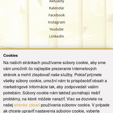
Aktuality
Kalendár
Facebook
Instagram
Youtube
Linkedin
Cookies
Sledujte nás cez náš pravidelný newsletter
Na našich stránkach používame súbory cookie, aby sme
vám umožnili čo najlepšie prezeranie internetových
stránok a mohli zlepšovať naše služby. Pokiaľ prijmete
všetky súbory cookie, umožní nám to prispôsobiť obsah a
marketingové informácie tak, aby zodpovedali vašim
Odoslať
potrebám. Súbory cookie nám taktiež pomáhajú riešiť
problémy, na ktoré môžete naraziť. Viac sa dozviete na
našej
stránke zásad
používania súborov cookie. V prípade
© 2021-2026 ku.sk. Všetky práva vyhradené.
|
Ochrana osobných údajov
|
ak chcete upraviť nastavenia súborov cookie, vyberte
Vyhlásenie o prístupnosti
|
Admin