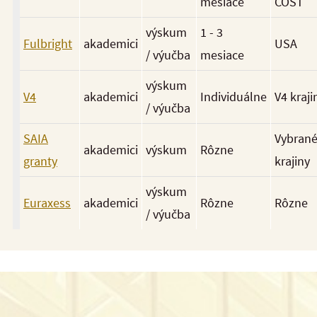
mesiace
COST
výskum
1 - 3
Fulbright
akademici
USA
/ výučba
mesiace
výskum
V4
akademici
Individuálne
V4 kraji
/ výučba
SAIA
Vybran
akademici
výskum
Rôzne
granty
krajiny
výskum
Euraxess
akademici
Rôzne
Rôzne
/ výučba