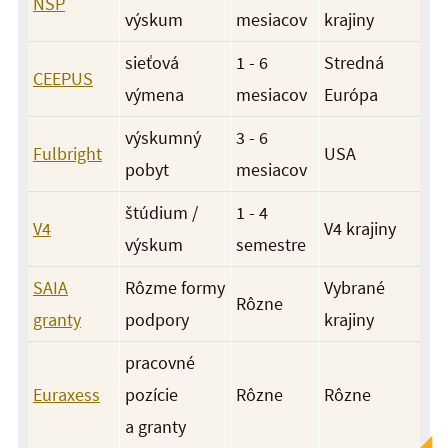
NŠP
výskum
mesiacov
krajiny
sieťová
1 - 6
Stredná
CEEPUS
výmena
mesiacov
Európa
výskumný
3 - 6
Fulbright
USA
pobyt
mesiacov
štúdium /
1 - 4
V4
V4 krajiny
výskum
semestre
SAIA
Rôzme formy
Vybrané
Rôzne
granty
podpory
krajiny
pracovné
Euraxess
pozície
Rôzne
Rôzne
a granty