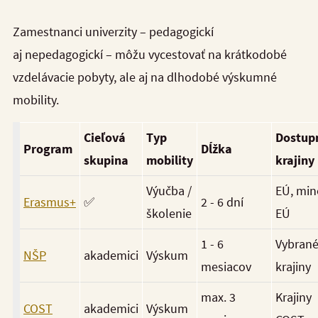
Zamestnanci univerzity – pedagogickí
aj nepedagogickí – môžu vycestovať na krátkodobé
vzdelávacie pobyty, ale aj na dlhodobé výskumné
mobility.
Cieľová
Typ
Dostup
Program
Dĺžka
skupina
mobility
krajiny
Výučba /
EÚ, min
Erasmus+
✅
2 - 6 dní
školenie
EÚ
1 - 6
Vybran
NŠP
akademici
Výskum
mesiacov
krajiny
max. 3
Krajiny
COST
akademici
Výskum