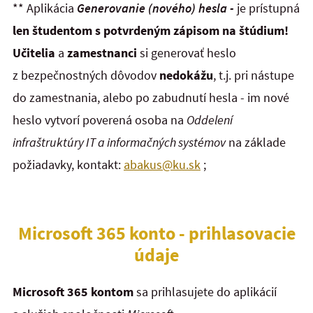
** Aplikácia
Generovanie (nového) hesla
-
je prístupná
len študentom s potvrdeným zápisom na štúdium!
Učitelia
a
zamestnanci
si generovať heslo
z bezpečnostných dôvodov
nedokážu
, t.j. pri nástupe
do zamestnania, alebo po zabudnutí hesla - im nové
heslo vytvorí poverená osoba na
Oddelení
infraštruktúry IT a informačných systémov
na základe
požiadavky, kontakt:
abakus@ku.sk
;
Microsoft 365 konto - prihlasovacie
údaje
Microsoft 365 kontom
sa prihlasujete do aplikácií