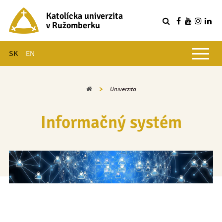
Katolícka univerzita
v Ružomberku
R
Hlavné menu
SK
EN
Domov
Univerzita
Informačný systém