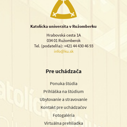
Katolícka univerzita v Ružomberku
Hrabovská cesta 1A
034 01 Ružomberok
Tel. (podateľňa): +421 44 430 46 93
info@ku.sk
Pre uchádzača
Ponuka štúdia
Prihláška na štúdium
Ubytovanie a stravovanie
Kontakt pre uchádzačov
Fotogaléria
Virtuálna prehliadka