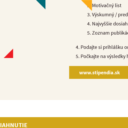
Motivačný list
Výskumný / pred
Najvyššie dosia
Zoznam publiká
Podajte si prihlášku 
Počkajte na výsledky 
www.stipendia.sk
IAHNUTIE