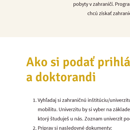
pobyty v zahraničí. Progra
chcú získať zahran
Ako si podať prihl
a doktorandi
Vyhľadaj si zahraničnú inštitúciu/univerzit
mobilitu. Univerzitu by si vyber na zákla
ktorý študuješ u nás. Zoznam univerzít p
Priprav si nasledovné dokumenty: