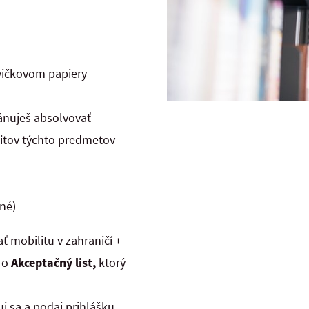
vičkovom papiery
lánuješ absolvovať
editov týchto predmetov
ľné)
ť mobilitu v zahraničí +
h o
Akceptačný list,
ktorý
uj sa a podaj prihlášku