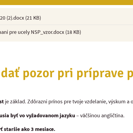
20 (2).docx
(21 KB)
ani pre ucely NSP_vzor.docx
(18 KB)
 dať pozor pri príprave 
st
je základ. Zdôrazni prínos pre tvoje vzdelanie, výskum a 
sia byť vo vyžadovanom jazyku
– väčšinou angličtina.
 staršie ako 3 mesiace.