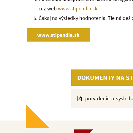
cez web
www.stipendia.sk
Čakaj na výsledky hodnotenia. Tie nájdeš
www.stipendia.sk
DOKUMENTY NA ST
potvrdenie-o-vysledk