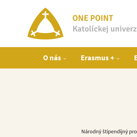
ONE POINT
Katolíckej univer
Hlavné menu
O nás
Erasmus +
Národný štipendijný pr