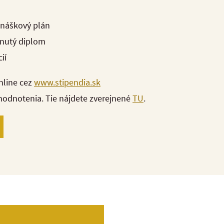
náškový plán
hnutý diplom
cií
online cez
www.stipendia.sk
hodnotenia. Tie nájdete zverejnené
TU
.