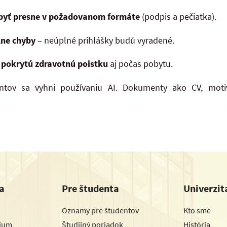
 byť presne v požadovanom formáte
(podpis a pečiatka).
lne chyby
– neúplné prihlášky budú vyradené.
š pokrytú zdravotnú poistku
aj počas pobytu.
ntov sa vyhni používaniu AI. Dokumenty ako CV, motiv
a
Pre študenta
Univerzit
Oznamy pre študentov
Kto sme
dium
Študijný poriadok
História