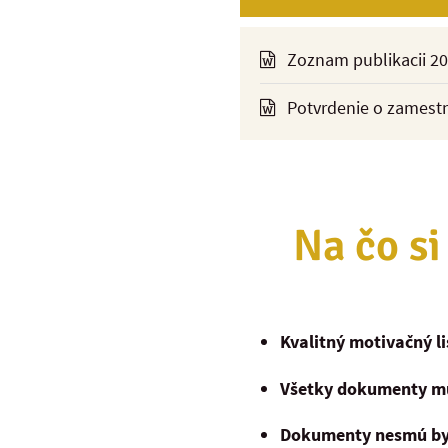
Zoznam publikacii 20
Potvrdenie o zamestn
Na čo si
Kvalitný motivačný li
Všetky dokumenty mu
Dokumenty nesmú byť