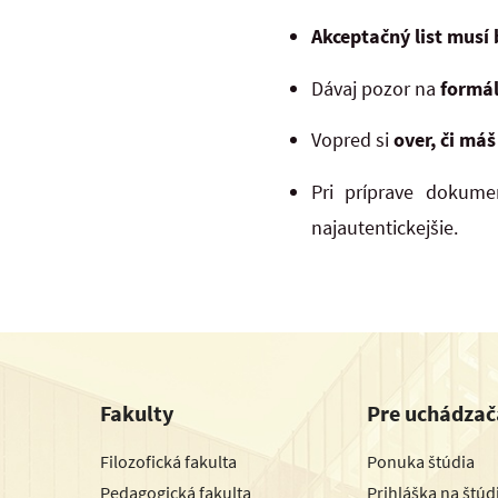
Akceptačný list musí
Dávaj pozor na
formá
Vopred si
over, či má
Pri príprave dokume
najautentickejšie.
Fakulty
Pre uchádzač
Filozofická fakulta
Ponuka štúdia
Pedagogická fakulta
Prihláška na štú