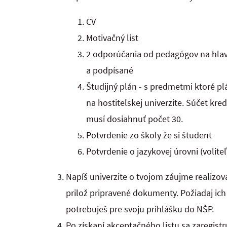
CV
Motivačný list
2 odporúčania od pedagógov na hla
a podpísané
Študijný plán - s predmetmi ktoré p
na hostiteľskej univerzite. Súčet kr
musí dosiahnuť počet 30.
Potvrdenie zo školy že si študent
Potvrdenie o jazykovej úrovni (volite
Napíš univerzite o tvojom záujme realizova
prilož pripravené dokumenty. Požiadaj ic
potrebuješ pre svoju prihlášku do NŠP.
Po získaní akceptačného listu sa zaregistr