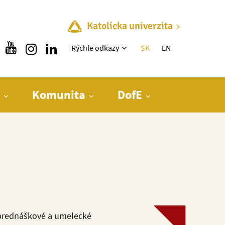
Katolícka univerzita
Rýchle menu
Rýchle odkazy
SK
EN
Komunita
DofE
 prednáškové a umelecké