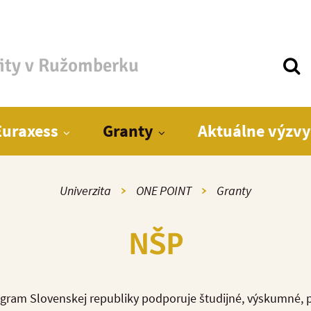
zity v Ružomberku
Euraxess
Granty
Aktuálne výzvy
Univerzita
ONE POINT
Granty
NŠP
ogram Slovenskej republiky podporuje študijné, výskumné,