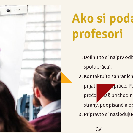
Ako si pod
profesori
Definujte si najprv o
spolupráca).
Kontaktujte zahraničn
prijatia/spolupráce.
P
prečo je váš príchod 
strany, pdopísané a o
Pripravte si nasleduj
CV