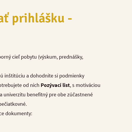
ať prihlášku -
dborný cieľ pobytu (výskum, prednášky,
ú inštitúciu a dohodnite si podmienky
otrebujete od nich
Pozývací list
, s motiváciou
na univerzitu benefitný pre obe zúčastnené
pečiatkovné.
úce dokumenty: