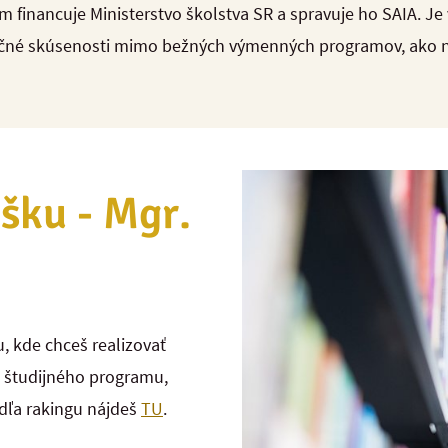
m financuje Ministerstvo školstva SR a spravuje ho SAIA. Je
ičné skúsenosti mimo bežných výmenných programov, ako 
ášku - Mgr.
u, kde chceš realizovať
de študijného programu,
odľa rakingu nájdeš
TU
.