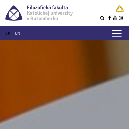
Filozofická fakulta
Katolíckej univerzity
v Ružomberku
R
Hlavné menu
SK
EN