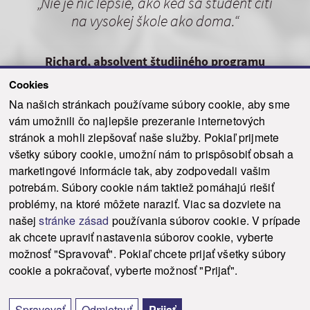
„Nie je nič lepšie, ako keď sa študent cíti
na vysokej škole ako doma.“
Richard, absolvent študijného programu
psychológia
Cookies
Na našich stránkach používame súbory cookie, aby sme
vám umožnili čo najlepšie prezeranie internetových
stránok a mohli zlepšovať naše služby. Pokiaľ prijmete
Viac informácií
všetky súbory cookie, umožní nám to prispôsobiť obsah a
marketingové informácie tak, aby zodpovedali vašim
potrebám. Súbory cookie nám taktiež pomáhajú riešiť
problémy, na ktoré môžete naraziť. Viac sa dozviete na
našej
stránke zásad
používania súborov cookie. V prípade
ak chcete upraviť nastavenia súborov cookie, vyberte
Študentský život
možnosť "Spravovať". Pokiaľ chcete prijať všetky súbory
cookie a pokračovať, vyberte možnosť "Prijať".
Študuj v najatraktívnejšom regióne Slovenska
Spravovať
Odmietnuť
Prijať