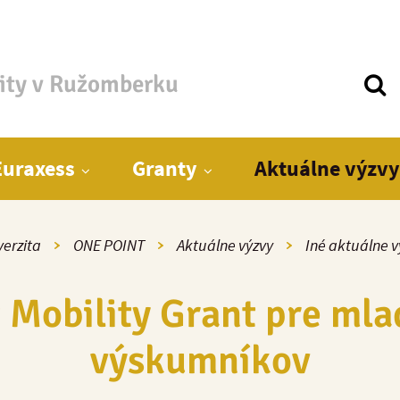
zity v Ružomberku
Euraxess
Granty
Aktuálne výzvy
verzita
ONE POINT
Aktuálne výzvy
Iné aktuálne v
Mobility Grant pre ml
výskumníkov