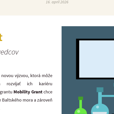
16. apríl 2026
t
vedcov
s novou výzvou, ktorá môže
rozvíjať ich kariéru
 grantu
Mobility Grant
chce
ne Baltského mora a zároveň
.