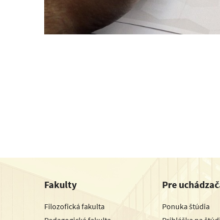
Fakulty
Pre uchádzač
Filozofická fakulta
Ponuka štúdia
Pedagogická fakulta
Prihláška na štú