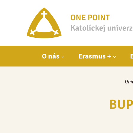
ONE POINT
Katolíckej univer
Hlavné menu
O nás
Erasmus +
Uni
BUP 