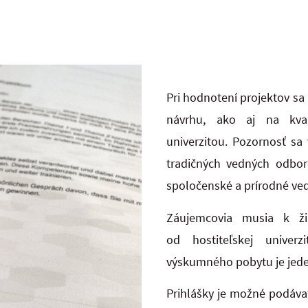
Pri hodnotení projektov sa 
návrhu, ako aj na kval
univerzitou. Pozornosť sa
tradičných vedných odbor
spoločenské a prírodné ved
Záujemcovia musia k žiad
od hostiteľskej univerz
výskumného pobytu je jede
Prihlášky je možné podáv