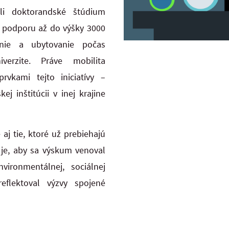
ili doktorandské štúdium
ú podporu až do výšky 3000
nie a ubytovanie počas
erzite. Práve mobilita
vkami tejto iniciatívy –
 inštitúcii v inej krajine
aj tie, ktoré už prebiehajú
 je, aby sa výskum venoval
ironmentálnej, sociálnej
eflektoval výzvy spojené