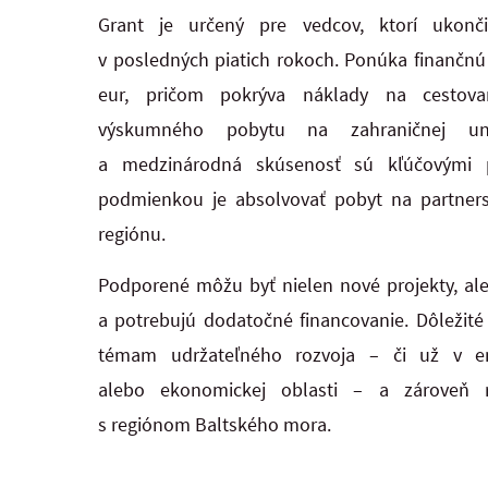
Grant je určený pre vedcov, ktorí ukonč
v posledných piatich rokoch. Ponúka finančn
eur, pričom pokrýva náklady na cestova
výskumného pobytu na zahraničnej univ
a medzinárodná skúsenosť sú kľúčovými pr
podmienkou je absolvovať pobyt na partnerskej
regiónu.
Podporené môžu byť nielen nové projekty, ale 
a potrebujú dodatočné financovanie. Dôležité
témam udržateľného rozvoja – či už v env
alebo ekonomickej oblasti – a zároveň r
s regiónom Baltského mora.