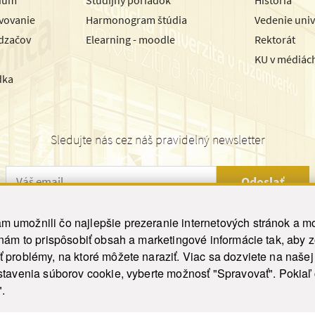
avovanie
Harmonogram štúdia
Vedenie univ
dzačov
Elearning - moodle
Rektorát
KU v médiác
dka
Sledujte nás cez náš pravidelný newsletter
Odoslať
 umožnili čo najlepšie prezeranie internetových stránok a mo
 nám to prispôsobiť obsah a marketingové informácie tak, aby 
26 ku.sk. Všetky práva vyhradené.
|
Ochrana osobných údajov
|
Vyhlásenie o prístupnosti
 problémy, na ktoré môžete naraziť. Viac sa dozviete na naše
his site is protected by reCAPTCHA and the Google
Privacy Policy
and
Terms of Service
appl
tavenia súborov cookie, vyberte možnosť "Spravovať". Pokiaľ c
Tvorba stránky WebCreators.sk
|
Webhosting
-
HostCreators
".