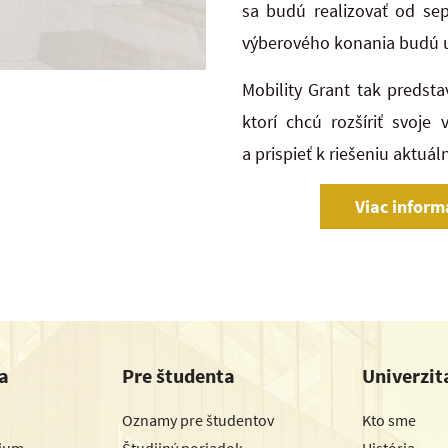
sa budú realizovať od se
výberového konania budú u
Mobility Grant tak predsta
ktorí chcú rozšíriť svoje
a prispieť k riešeniu aktuál
Viac inform
a
Pre študenta
Univerzit
Oznamy pre študentov
Kto sme
dium
Študijný poriadok
História