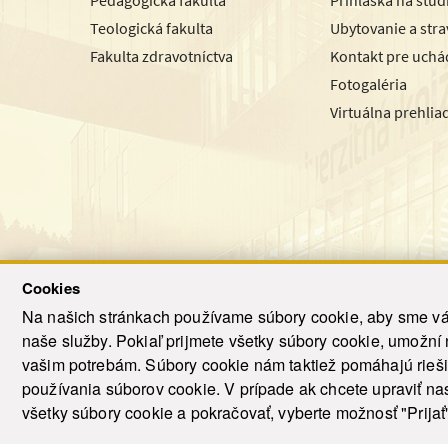
Teologická fakulta
Ubytovanie a str
Fakulta zdravotníctva
Kontakt pre uchá
Fotogaléria
Virtuálna prehlia
Cookies
Na našich stránkach používame súbory cookie, aby sme vám
naše služby. Pokiaľ prijmete všetky súbory cookie, umožní
© 2021-20
vašim potrebám. Súbory cookie nám taktiež pomáhajú riešiť
T
používania súborov cookie. V prípade ak chcete upraviť nas
všetky súbory cookie a pokračovať, vyberte možnosť "Prijať