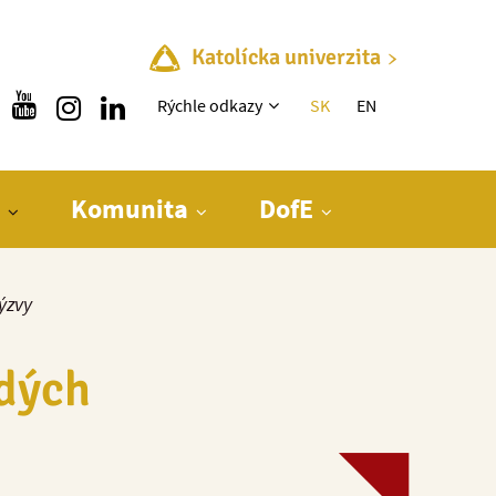
Katolícka univerzita
Rýchle menu
Rýchle odkazy
SK
EN
Komunita
DofE
ýzvy
adých