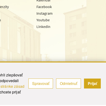
erzity
Facebook
Instagram
h
Youtube
Linkedin
hli zlepšovať
zodpovedali
Spravovať
Odmietnuť
Prijať
|
Admin
j
stránke zásad
y.
hcete prijať