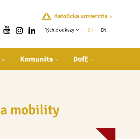
Katolícka univerzita
Rýchle menu
Rýchle odkazy
SK
EN
Komunita
DofE
a mobility