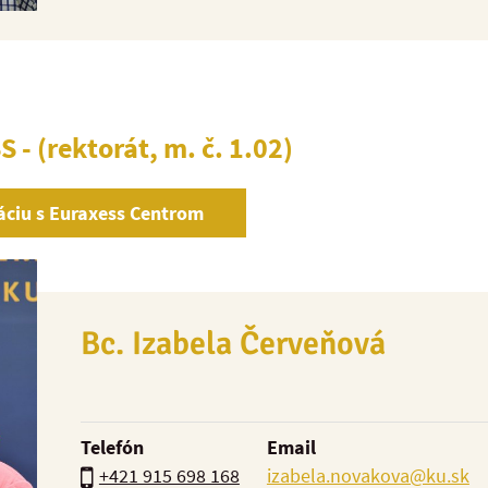
S -
(rektorát, m. č. 1.02)
táciu s Euraxess Centrom
Bc. Izabela Červeňová
Telefón
Email
+421 915 698 168
izabela.novakova@ku.sk