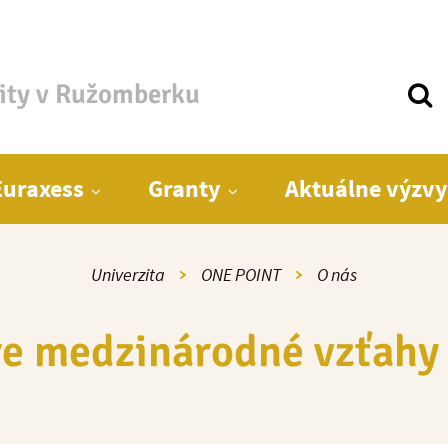
zity v Ružomberku
Euraxess
Granty
Aktuálne výzvy
Univerzita
ONE POINT
O nás
re medzinárodné vzťahy 