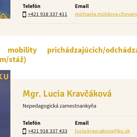
Telefón
Email
+421 918 337 411
michaela.moldova.chovan
 mobility prichádzajúcich/odchádz
um/stáž)
Mgr. Lucia Kravčáková
Nepedagogická zamestnankyňa
Telefón
Email
+421 918 337 433
lucia.kravcakova@ku.sk