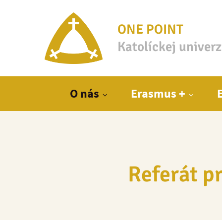
ONE POINT
Katolíckej univer
Hlavné menu
O nás
Erasmus +
Referát p