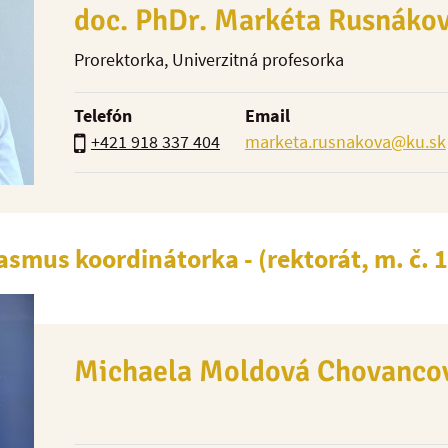
doc. PhDr. Markéta Rusnákov
Prorektorka
, Univerzitná profesorka
Telefón
Email
+421 918 337 404
marketa.rusnakova@ku.sk
asmus koordinátorka - (rektorát, m. č. 1
Michaela Moldová Chovancov