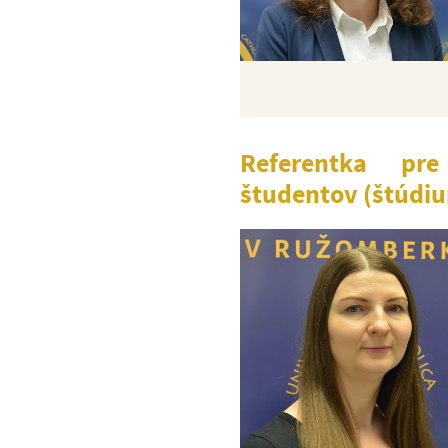
Referentka pre
študentov (štúdi