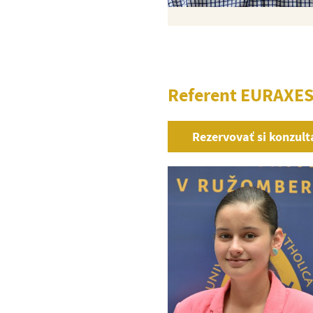
Referent EURAXES
Rezervovať si konzul