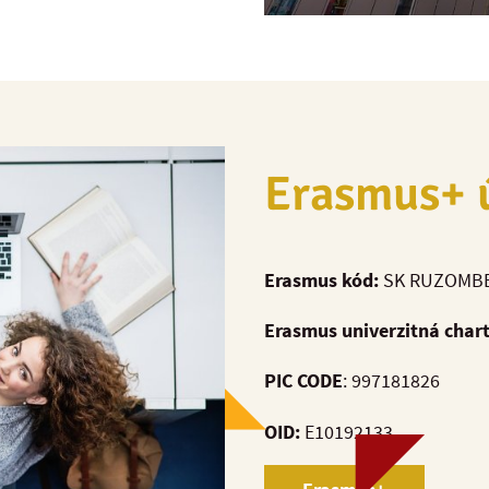
Erasmus+ 
Erasmus kód:
SK RUZOMB
Erasmus univerzitná char
PIC CODE
: 997181826
OID:
E10192133