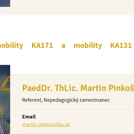
obility KA171 a mobility KA131 
PaedDr. ThLic. Martin Pinkoš
Referent
, Nepedagogický zamestnanec
Email
martin.pinkos@ku.sk