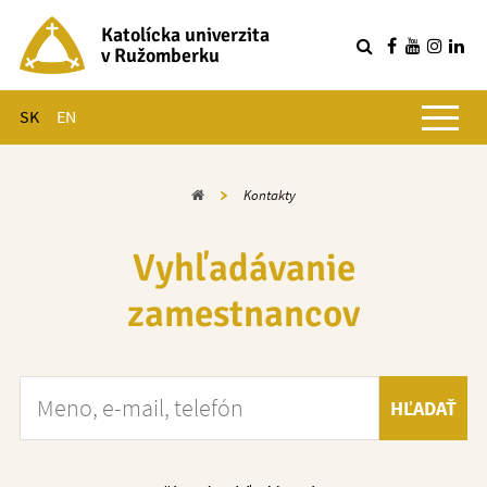
Katolícka univerzita
v Ružomberku
R
Hlavné menu
SK
EN
Domov
Kontakty
Vyhľadávanie
zamestnancov
Meno, e-mail, telefón
HĽADAŤ