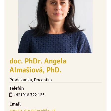
doc. PhDr. Angela
Almašiová, PhD.
Prodekanka
, Docentka
Telefón
+421918 722 135
Email
angela.almasiova@ku.sk