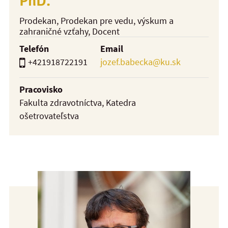
PhD.
Prodekan, Prodekan pre vedu, výskum a
zahraničné vzťahy
, Docent
Telefón
Email
+421918722191
jozef.babecka@ku.sk
Pracovisko
Fakulta zdravotníctva, Katedra
ošetrovateľstva