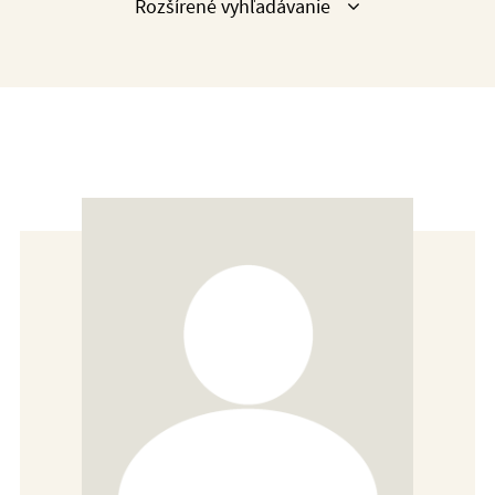
Zobraziť
Rozšírené vyhľadávanie