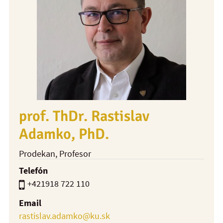
prof. ThDr. Rastislav
Adamko, PhD.
Prodekan
, Profesor
Telefón
+421918 722 110
Email
rastislav.adamko@ku.sk