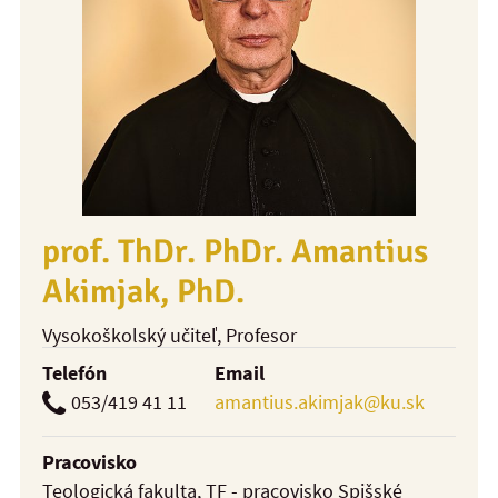
prof. ThDr. PhDr. Amantius
Akimjak, PhD.
Vysokoškolský učiteľ
, Profesor
Telefón
Email
053/419 41 11
amantius.akimjak@ku.sk
Pracovisko
Teologická fakulta, TF - pracovisko Spišské