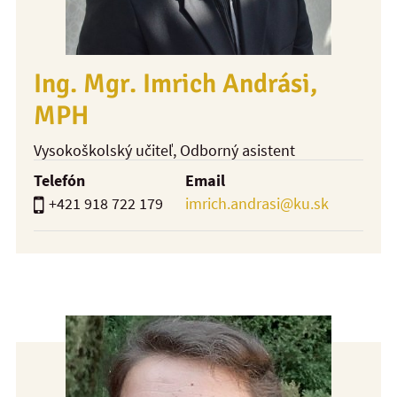
Ing. Mgr. Imrich Andrási,
MPH
Vysokoškolský učiteľ
, Odborný asistent
Telefón
Email
+421 918 722 179
imrich.andrasi@ku.sk