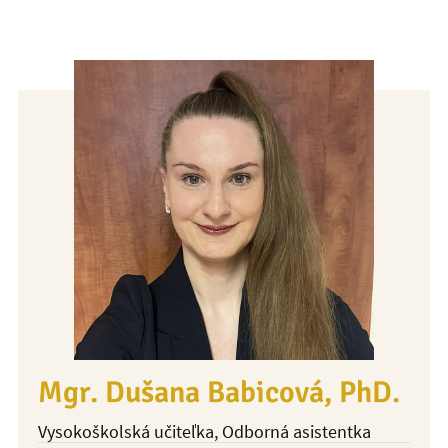
Mgr. Dušana Babicová, PhD.
Vysokoškolská učiteľka
, Odborná asistentka