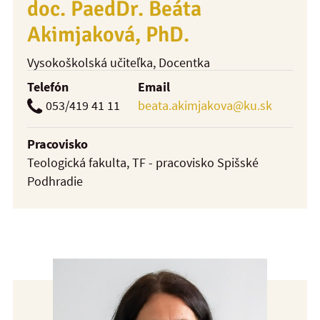
doc. PaedDr. Beáta
Akimjaková, PhD.
Vysokoškolská učiteľka
, Docentka
Telefón
Email
053/419 41 11
beata.akimjakova@ku.sk
Pracovisko
Teologická fakulta, TF - pracovisko Spišské
Podhradie