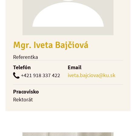
Mgr. Iveta Bajčiová
Referentka
Telefón
Email
+421 918 337 422
iveta.bajciova@ku.sk
Pracovisko
Rektorát