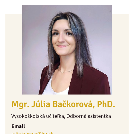
Mgr. Júlia Bačkorová, PhD.
Vysokoškolská učiteľka
, Odborná asistentka
Email
julia.fricova@ku.sk