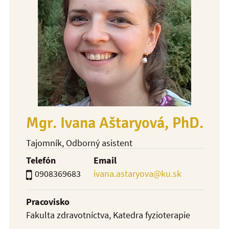
Mgr. Ivana Aštaryová, PhD.
Tajomník
, Odborný asistent
Telefón
Email
0908369683
ivana.astaryova@ku.sk
Pracovisko
Fakulta zdravotníctva, Katedra fyzioterapie