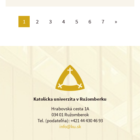
1
2
3
4
5
6
7
»
Katolícka univerzita v Ružomberku
Hrabovská cesta 1A
034 01 Ružomberok
Tel. (podateľňa): +421 44 430 46 93
info@ku.sk