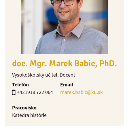
doc. Mgr. Marek Babic, PhD.
Vysokoškolský učiteľ
, Docent
Telefón
Email
+421918 722 064
marek.babic@ku.sk
Pracovisko
Katedra histórie