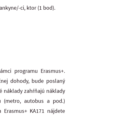
kyne/-ci, ktor (1 bod).
rámci programu Erasmus+.
čnej dohody, bude poslaný
é náklady zahŕňajú náklady
tu (metro, autobus a pod.)
ám Erasmus+ KA171 nájdete