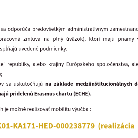
a sa odporúča predovšetkým administratívnym zamestnan
pracovná zmluva na plný úväzok)
, ktorí majú priamy
a spĺňajú uvedené podmienky:
j republiky, alebo krajiny Európskeho spoločenstva, ale
;
ov sa uskutočňujú
na základe medziinštitucionálnych 
majú pridelenú Erasmus chartu (ECHE).
h je možné realizovať mobilitu výučba :
SK01-KA171-HED-000238779
(realizácia