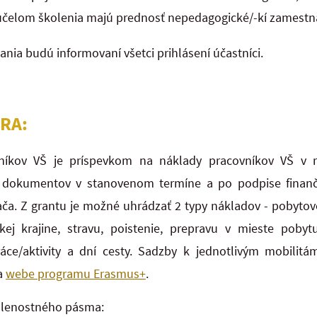
 účelom školenia majú prednosť nepedagogické/-kí zamestnan
nia budú informovaní všetci prihlásení účastníci.
RA:
vníkov VŠ je príspevkom na náklady pracovníkov VŠ v 
h dokumentov v stanovenom termíne a po podpise finan
ča. Z grantu je možné uhrádzať 2 typy nákladov - pobytov
kej krajine, stravu, poistenie, prepravu v mieste poby
áce/aktivity a dní cesty. Sadzby k jednotlivým mobilit
a
webe programu Erasmus+
.
ialenostného pásma: