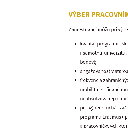
VÝBER PRACOVNÍ
Zamestnanci môžu pri výbe
kvalita programu šk
i samotnú univerzitu
bodov);
angažovanosť v staros
frekvencia zahraničnýc
mobilitu s finančn
neabsolvovanej mobil
pri výbere uchádzači
programu Erasmus+ pr
a pracovníčky/-ci, kto