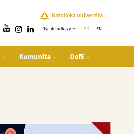
Katolícka univerzita
Rýchle menu
Rýchle odkazy
SK
EN
Komunita
DofE