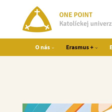
ONE POINT
Katolíckej univer
Hlavné menu
O nás
Erasmus +