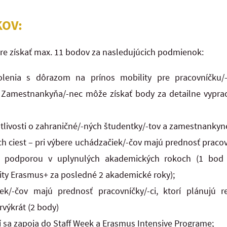
KOV:
re získať max. 11 bodov za nasledujúcich podmienok:
olenia s dôrazom na prínos mobility pre pracovníčku/-k
. Zamestnankyňa/-nec môže získať body za detailne vypra
tlivosti o zahraničné/-ných študentky/-tov a zamestnankyne
h ciest – pri výbere uchádzačiek/-čov majú prednosť pracovní
ou podporou v uplynulých akademických rokoch (1 bod
ity Erasmus+ za posledné 2 akademické roky);
ek/-čov majú prednosť pracovníčky/-ci, ktorí plánujú r
výkrát (2 body)
rí sa zapoja do Staff Week a Erasmus Intensive Programe;