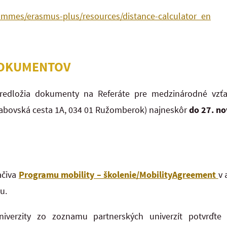
rammes/erasmus-plus/resources/distance-calculator_en
DOKUMENTOV
redložia dokumenty na Referáte pre medzinárodné vzť
rabovská cesta 1A, 034 01 Ružomberok) najneskôr
do 27. n
ačiva
Programu mobility – školenie/MobilityAgreement
v 
u.
univerzity zo zoznamu partnerských univerzít potvrďte 