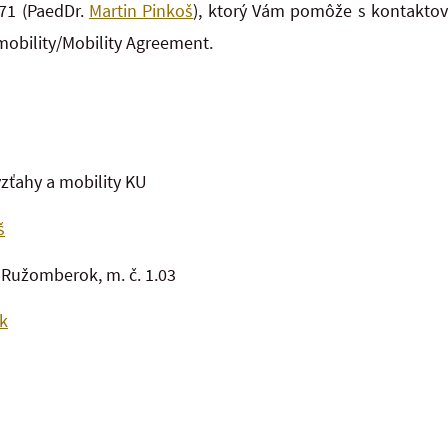
71 (PaedDr.
Martin Pinkoš
), ktorý Vám pomôže s kontaktov
mobility/Mobility Agreement.
zťahy a mobility KU
š
 Ružomberok, m. č. 1.03
k