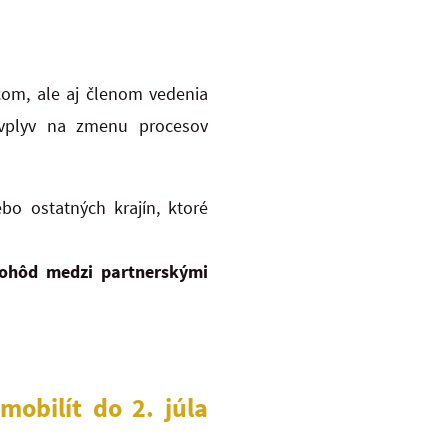
com, ale aj členom vedenia
 vplyv na zmenu procesov
bo ostatných krajín, ktoré
dohôd
medzi partnerskými
 mobilít do 2. júla