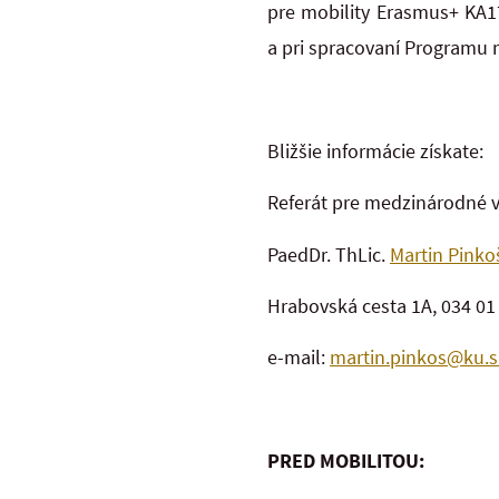
pre mobility Erasmus+ KA1
a pri spracovaní Programu 
Bližšie informácie získate:
Referát pre medzinárodné v
PaedDr. ThLic.
Martin Pinko
Hrabovská cesta 1A, 034 01
e-mail:
martin.pinkos@ku.s
PRED MOBILITOU: