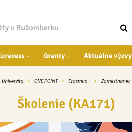
zity v Ružomberku
Euraxess
Granty
Aktuálne výzvy
Univerzita
ONE POINT
Erasmus +
Zamestnanec
Školenie (KA171)