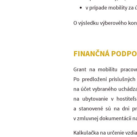
v prípade mobility za
O výsledku výberového kona
FINANČNÁ PODPO
Grant na mobilitu praco
Po predložení príslušnýc
na účet vybraného uchádza
na ubytovanie v hostiteľs
a stanovené sú na dni pr
v zmluvnej dokumentácii n
Kalkulačka na určenie vzd