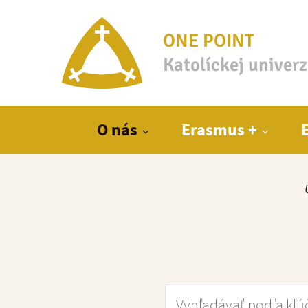
ONE POINT
Katolíckej univer
Hlavné menu
O nás
Erasmus +
Vyhľadávať podľa kľúčové