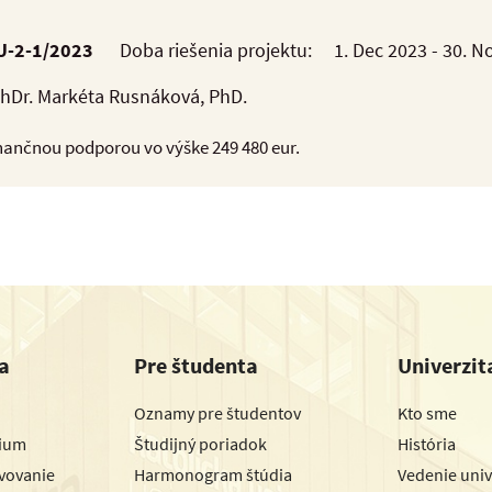
U-2-1/2023
Doba riešenia projektu:
1. Dec 2023 - 30. N
PhDr. Markéta Rusnáková, PhD.
finančnou podporou vo výške 249 480 eur.
a
Pre študenta
Univerzit
Oznamy pre študentov
Kto sme
dium
Študijný poriadok
História
avovanie
Harmonogram štúdia
Vedenie univ