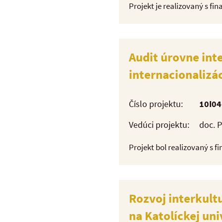
Projekt je realizovaný s fi
Audit úrovne int
internacionalizá
Číslo projektu:
10I04
Vedúci projektu:
doc. 
Projekt bol realizovaný s 
Rozvoj interkult
na Katolíckej un