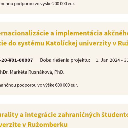
nančnou podporou vo výške 200 000 eur.
ernacionalizácie a implementácia akčnéh
cie do systému Katolíckej univerzity v 
-20-V01-00007
Doba riešenia projektu:
1. Jan 2024 - 3
PhDr. Markéta Rusnáková, PhD.
finančnou podporou vo výške 600 000 eur.
urality a integrácie zahraničných študen
iverzite v Ružomberku