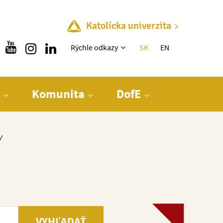
Katolícka univerzita
Rýchle menu
Rýchle odkazy
SK
EN
Komunita
DofE
y
VYHĽADAŤ