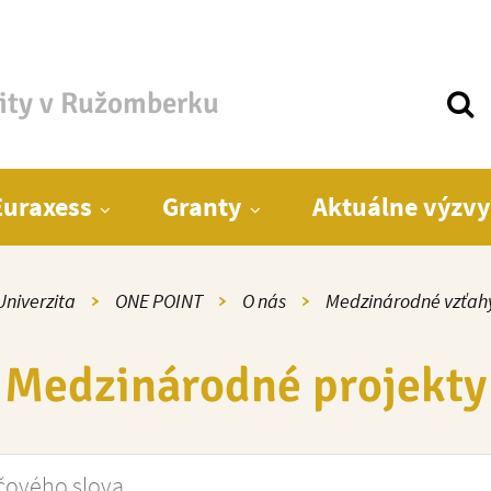
zity v Ružomberku
Euraxess
Granty
Aktuálne výzvy
Univerzita
ONE POINT
O nás
Medzinárodné vzťah
Medzinárodné projekty
ho slova