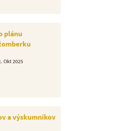
o plánu
Ružomberku
1. Okt 2025
tov a výskumníkov