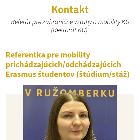
Kontakt
Referát pre zahraničné vzťahy a mobility KU
(Rektorát KU):
Referentka pre mobility
prichádzajúcich/odchádzajúcich
Erasmus študentov (štúdium/stáž)