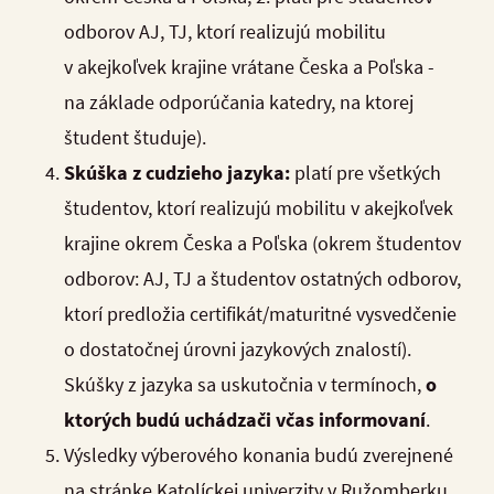
odborov AJ, TJ, ktorí realizujú mobilitu
v akejkoľvek krajine vrátane Česka a Poľska -
na základe odporúčania katedry, na ktorej
študent študuje).
Skúška z cudzieho jazyka:
platí pre všetkých
študentov, ktorí realizujú mobilitu v akejkoľvek
krajine okrem Česka a Poľska (okrem študentov
odborov: AJ, TJ a študentov ostatných odborov,
ktorí predložia certifikát/maturitné vysvedčenie
o dostatočnej úrovni jazykových znalostí).
Skúšky z jazyka sa uskutočnia v termínoch,
o
ktorých budú uchádzači včas informovaní
.
Výsledky výberového konania budú zverejnené
na stránke Katolíckej univerzity v Ružomberku