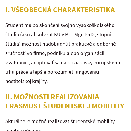
I. VŠEOBECNÁ CHARAKTERISTIKA
Študent má po skončení svojho vysokoškolského
štúdia (ako absolvent KU v Bc., Mgr. PhD., stupni
štúdia) možnosť nadobudnúť praktické a odborné
zručnosti vo firme, podniku alebo organizácii
v zahraničí, adaptovať sa na požiadavky európskeho
trhu práce a lepšie porozumieť fungovaniu
hostiteľskej krajiny.
II. MOŽNOSTI REALIZOVANIA
ERASMUS+ ŠTUDENTSKEJ MOBILITY
Aktuálne je možné realizovať študentské mobility
týmito spôsobmi.