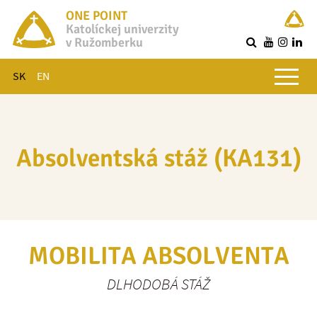
ONE POINT
Katolíckej univerzity
v Ružomberku
R
Hlavné menu
SK
EN
Absolventská stáž (KA131)
MOBILITA ABSOLVENTA
DLHODOBÁ STÁŽ