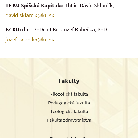
TF KU Spišská Kapitula:
ThLic. Dávid Sklarčík,
david.sklarcik@ku.sk
FZ KU:
doc. PhDr. et Bc. Jozef Babečka, PhD.,
jozef.babecka@ku.sk
Fakulty
Filozofická fakulta
Pedagogická fakulta
Teologická fakulta
Fakulta zdravotníctva