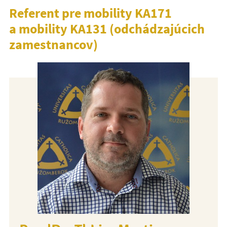
Referent pre mobility KA171
a mobility KA131 (odchádzajúcich
zamestnancov)