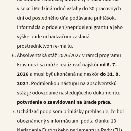
v sekcii Medzinárodné vzťahy do 30 pracovných
dní od posledného dňa podávania prihlášok.
Informácia o pridelení/nepridelení grantu a jeho
výške bude uchádzačom zaslaná
prostredníctvom e-mailu.
Absolventská stáž 2026/2027 v rámci programu
Erasmus+ sa môže realizovať najskôr
od 6. 7.
2026
a musí byť ukončená najneskôr
do 31. 8.
2027
.
Podmienkou nástupu na absolventskú
stáž je odovzdanie nasledujúceho dokumentu:
potvrdenie o zaevidovaní na úrade práce.
Uchádzač podpisom prihlášky prehlasuje, že bol
oboznámený s informáciami podľa článku 13
Nariadenia Európskeho parlamentu a Rady (EÚ)