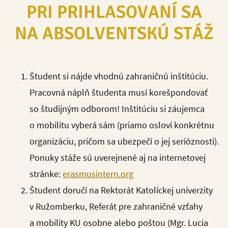
PRI PRIHLASOVANÍ SA
NA ABSOLVENTSKÚ STÁŽ
Študent si nájde vhodnú zahraničnú inštitúciu.
Pracovná náplň študenta musí korešpondovať
so študijným odborom! Inštitúciu si záujemca
o mobilitu vyberá sám (priamo osloví konkrétnu
organizáciu, pričom sa ubezpečí o jej serióznosti).
Ponuky stáže sú uverejnené aj na internetovej
stránke:
erasmusintern.org
Študent doručí na Rektorát Katolíckej univerzity
v Ružomberku, Referát pre zahraničné vzťahy
a mobility KU osobne alebo poštou (Mgr. Lucia