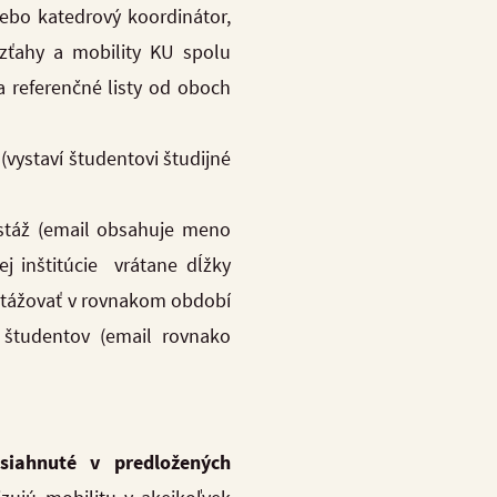
lebo katedrový koordinátor,
zťahy a mobility KU spolu
 referenčné listy od oboch
(vystaví študentovi študijné
 stáž (email obsahuje meno
ej inštitúcie vrátane dĺžky
ú stážovať v rovnakom období
h študentov (email rovnako
bsiahnuté v predložených