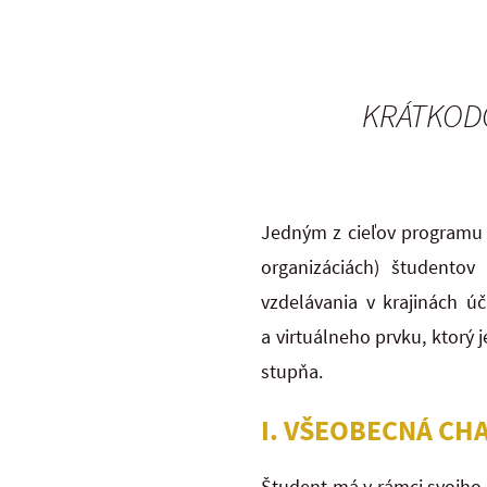
KRÁTKODO
Jedným z cieľov programu 
organizáciách) študentov
vzdelávania v krajinách ú
a virtuálneho prvku, ktorý
stupňa.
I. VŠEOBECNÁ CH
Študent má v rámci svojho