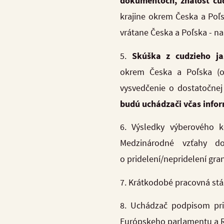
dokumentoch, znalosť cu
krajine okrem Česka a Poľsk
vrátane Česka a Poľska - na
5.
Skúška z cudzieho j
okrem Česka a Poľska (ok
vysvedčenie o dostatočnej
budú uchádzači včas info
6. Výsledky výberového k
Medzinárodné vzťahy d
o pridelení/nepridelení gr
7. Krátkodobé pracovná st
8. Uchádzač podpisom pri
Európskeho parlamentu a Ra