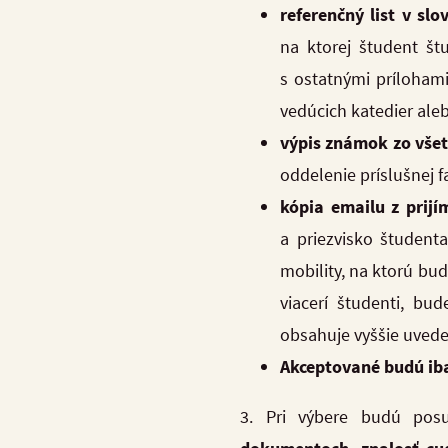
referenčný list v sl
na ktorej študent št
s ostatnými prílohami
vedúcich katedier ale
výpis známok zo vše
oddelenie príslušnej 
kópia emailu z prijím
a priezvisko študenta
mobility, na ktorú bud
viacerí študenti, bu
obsahuje vyššie uveden
Akceptované budú ib
3. Pri výbere budú pos