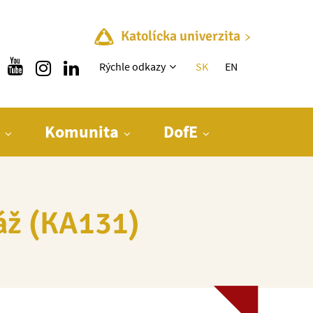
Katolícka univerzita
Rýchle menu
Rýchle odkazy
SK
EN
Komunita
DofE
táž (KA131)