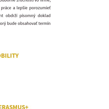
 práce a lepšie porozumieť
ent obdrží písomný doklad
torý bude obsahovať termín
BILITY
 ERASMUS+