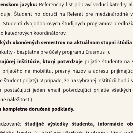
ovenskom jazyku:
Referenčný list pripraví vedúci katedry a
uduje. Študent ho doručí na Referát pre medzinárodné v
. Študenti dvojodborových študijných programov predložia
bo katedrových koordinátorov.
tkých ukončených semestrov na aktuálnom stupni štúdia
fakulty - bezplatne pre účely programu Erasmus+).
ajúcej inštitúcie, ktorý potvrdzuje
prijatie študenta na
 prijatého na mobilitu, presný názov a adresu prijímajúc
e študent prijatý). V prípade, že na vybranej inštitúcii bud
de postačujúci jeden email potvrdzujúci prijatie všetkýc
é náležitosti).
a kompletne doručené podklady.
udzované:
študijné výsledky študenta, informácie o