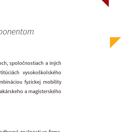
mponentom
ch, spoločnostiach a iných
titúciách vysokoškolského
bináciou fyzickej mobility
bakárskeho a magisterského
dborné zručnosti vo firme,