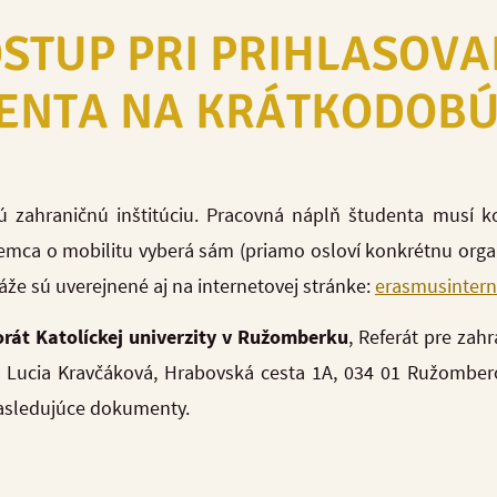
OSTUP PRI PRIHLASOVA
ENTA NA KRÁTKODOBÚ
ú zahraničnú inštitúciu. Pracovná náplň študenta musí 
jemca o mobilitu vyberá sám (priamo osloví konkrétnu orga
táže sú uverejnené aj na internetovej stránke:
erasmusintern
rát Katolíckej univerzity v Ružomberku
, Referát pre zah
Lucia Kravčáková, Hrabovská cesta 1A, 034 01 Ružomberok,
sledujúce dokumenty.