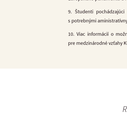
9. Študenti pochádzajúc
s potrebnými aministratív
10. Viac informácií o mož
pre medzinárodné vzťahy KU
R