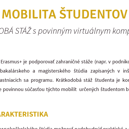
MOBILITA ŠTUDENTOV
BÁ STÁŽ s povinným virtuálnym ko
Erasmus+ je podporovať zahraničné stáže (napr. v podniko
 bakalárskeho a magisterského štúdia zapísaných v inš
častniacich sa programu. Krátkodobá stáž študenta je kom
 je povinnou súčasťou týchto mobilít určených študentom 
ARAKTERISTIKA
 vysokoškolského štúdia možnosť nadobudnúť praktické a o