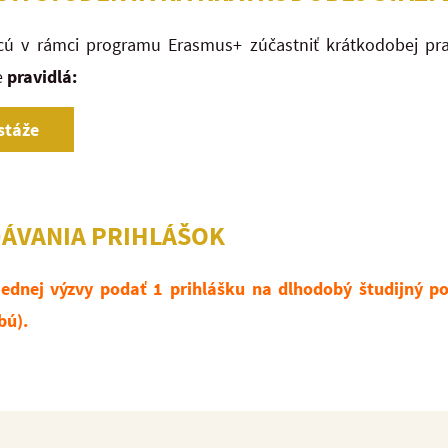
hcú v rámci programu Erasmus+ zúčastniť krátkodobej pra
e
pravidlá:
stáže
DÁVANIA PRIHLÁŠOK
jednej výzvy podať 1 prihlášku na dlhodobý študijný po
bú).