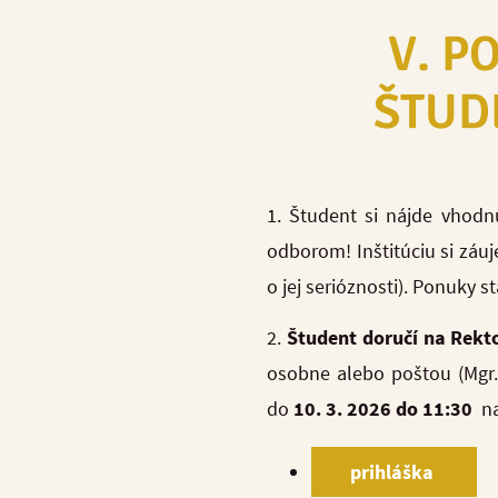
V. P
ŠTUD
1. Študent si nájde vhodn
odborom! Inštitúciu si záu
o jej serióznosti). Ponuky s
2.
Študent doručí na Rekto
osobne alebo poštou (Mgr. 
do
10
. 3. 2026 do 11:30
na
prihláška