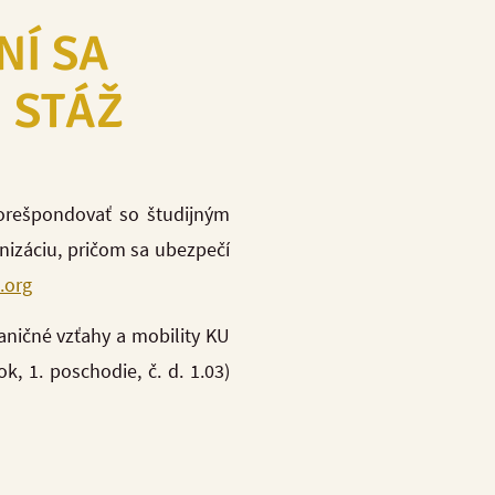
NÍ SA
 STÁŽ
korešpondovať so študijným
nizáciu, pričom sa ubezpečí
.org
raničné vzťahy a mobility KU
 1. poschodie, č. d. 1.03)