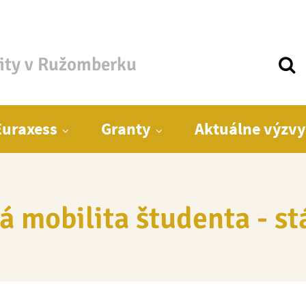
zity v Ružomberku
Euraxess
Granty
Aktuálne výzvy
 mobilita študenta - s