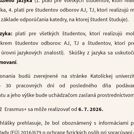
dzieho jazyka
(1. platí pre všetkých študentov, ktorí rea
a, 4. platí pre študentov odborov AJ, TJ, ktorí realizujú m
 základe odporúčania katedry, na ktorej študent študuje).
azyka:
platí pre všetkých študentov, ktorí realizujú mob
rem študentov odborov: AJ, TJ a študentov, ktorí predl
 úrovni jazykových znalostí).
Skúšky z jazyka sa uskutoč
rmovaní
.
onania budú zverejnené na stránke Katolíckej univerz
o 30 pracovných dní od posledného dňa podávania
antu a jeho výške bude uchádzačom zaslaná prostredníctvo
áž Erasmus+ sa môže realizovať od
6
. 7. 2026.
hlášky prehlasuje, že bol oboznámený s informáciami p
dy (EÚ) 2016/679 o ochrane fyzických osôb pri spracúvaní