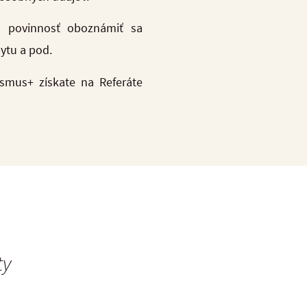
u povinnosť oboznámiť sa
ytu a pod.
asmus+ získate na Referáte
ty