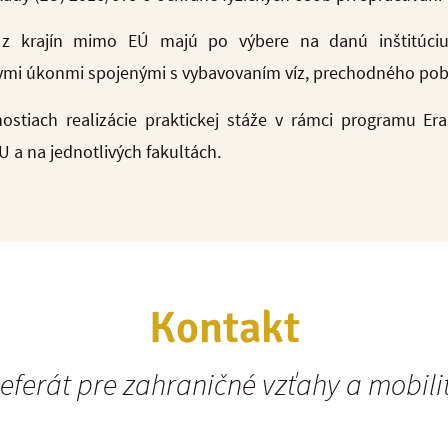
i z krajín mimo EÚ majú po výbere na danú inštitúci
nymi úkonmi spojenými s vybavovaním víz, prechodného pob
nostiach realizácie praktickej stáže v rámci programu Er
 a na jednotlivých fakultách.
Kontakt
eferát pre zahraničné vzťahy a mobili