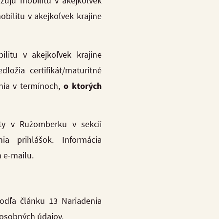
lizujú mobilitu v akejkoľvek
obilitu v akejkoľvek krajine
ilitu v akejkoľvek krajine
ožia certifikát/maturitné
nia v termínoch,
o ktorých
ity v Ružomberku v sekcii
 prihlášok. Informácia
m e-mailu.
odľa článku 13 Nariadenia
 osobných údajov.