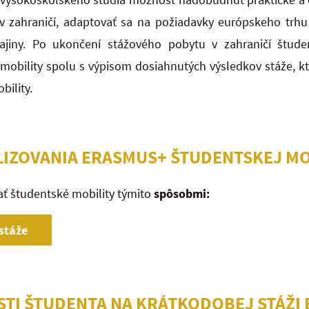
 v zahraničí, adaptovať sa na požiadavky európskeho trhu
krajiny. Po ukončení stážového pobytu v zahraničí štud
mobility spolu s výpisom dosiahnutých výsledkov stáže, k
obility.
ALIZOVANIA ERASMUS+ ŠTUDENTSKEJ MO
ať študentské mobility týmito
spôsobmi:
stáže
ČASTI ŠTUDENTA NA KRÁTKODOBEJ STÁŽI