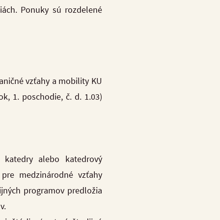
ciách. Ponuky sú rozdelené
raničné vzťahy a mobility KU
 1. poschodie, č. d. 1.03)
i katedry alebo katedrový
t pre medzinárodné vzťahy
ijných programov predložia
v.