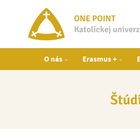
ONE POINT
Katolíckej univer
Hlavné menu
O nás
Erasmus +
Štúd