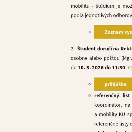
mobilitu - štúdium je mož
podľa jednotlivých odborov
Zoznam vyso
2.
Študent doručí na Rekt
osobne alebo poštou (Mgr. 
do
10. 3. 2026 do 11:30
na
prihláška
referenčný lis
koordinátor, na
a mobility KU s
referenčné listy