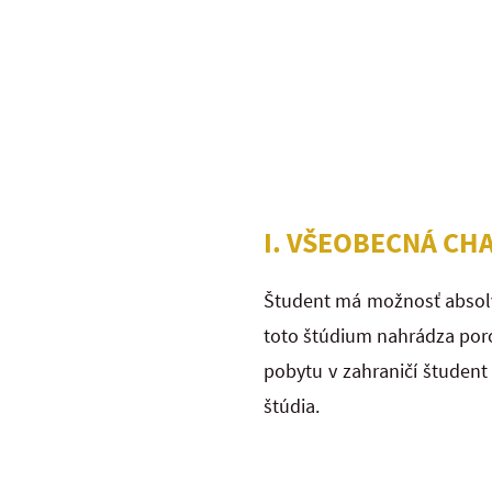
I. VŠEOBECNÁ CH
Študent má možnosť absolvo
toto štúdium nahrádza poro
pobytu v zahraničí študent
štúdia.