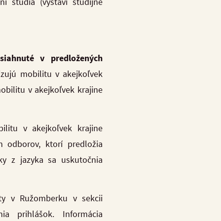
štúdia (vystaví študijné
bsiahnuté v predložených
lizujú mobilitu v akejkoľvek
obilitu v akejkoľvek krajine
ilitu v akejkoľvek krajine
 odborov, ktorí predložia
ky z jazyka sa uskutočnia
ity v Ružomberku v sekcii
 prihlášok. Informácia