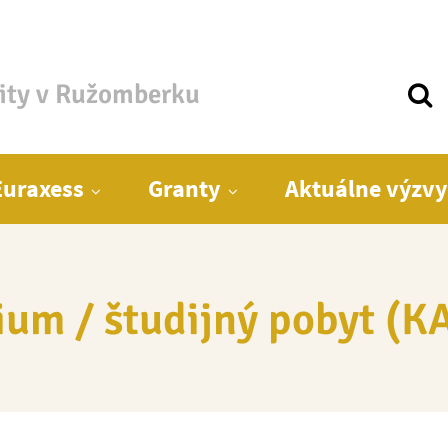
zity v Ružomberku
Euraxess
Granty
Aktuálne výzvy
ium / študijný pobyt (K