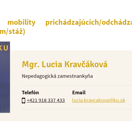
 mobility prichádzajúcich/odchádz
um/stáž)
Mgr. Lucia Kravčáková
Nepedagogická zamestnankyňa
Telefón
Email
+421 918 337 433
lucia.kravcakova@ku.sk