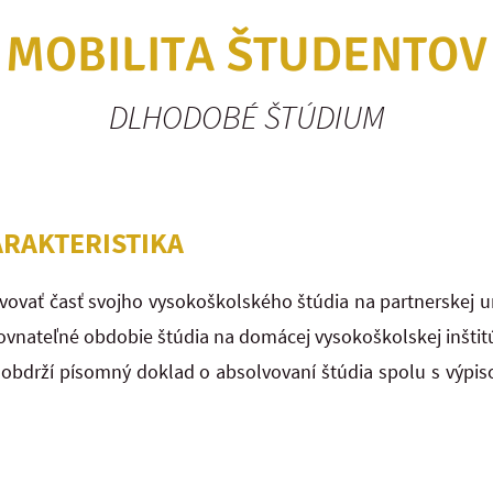
MOBILITA ŠTUDENTOV
DLHODOBÉ ŠTÚDIUM
ARAKTERISTIKA
vať časť svojho vysokoškolského štúdia na partnerskej uni
vnateľné obdobie štúdia na domácej vysokoškolskej inštitú
 obdrží písomný doklad o absolvovaní štúdia spolu s výpi