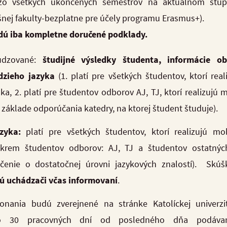
o všetkých ukončených semestrov na aktuálnom stupni 
šnej fakulty-bezplatne pre účely programu Erasmus+).
dú iba kompletne doručené podklady.
udzované:
študijné výsledky študenta, informácie o
dzieho jazyka
(1. platí pre všetkých študentov, ktorí rea
a, 2. platí pre študentov odborov AJ, TJ, ktorí realizujú m
 základe odporúčania katedry, na ktorej študent študuje).
azyka:
platí pre všetkých študentov, ktorí realizujú mob
rem študentov odborov: AJ, TJ a študentov ostatných
edčenie o dostatočnej úrovni jazykových znalostí).
Skúš
ú uchádzači včas informovaní
.
onania budú zverejnené na stránke Katolíckej univerz
o 30 pracovných dní od posledného dňa podávania