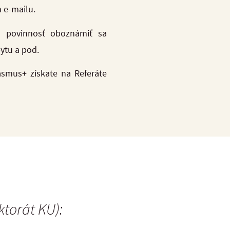
 e-mailu.
u povinnosť oboznámiť sa
ytu a pod.
asmus+ získate na Referáte
ktorát KU):