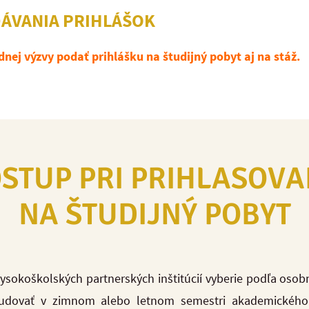
DÁVANIA PRIHLÁŠOK
dnej výzvy podať prihlášku na študijný pobyt aj na stáž.
OSTUP PRI PRIHLASOVA
NA ŠTUDIJNÝ POBYT
sokoškolských partnerských inštitúcií vyberie podľa osobný
udovať v zimnom alebo letnom semestri akademického