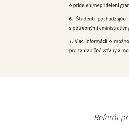
o pridelení/nepridelení gr
6. Študenti pochádzajúc
s potrebnými aministratív
7. Viac informácií o možn
pre zahraničné vzťahy a mob
Referát pr