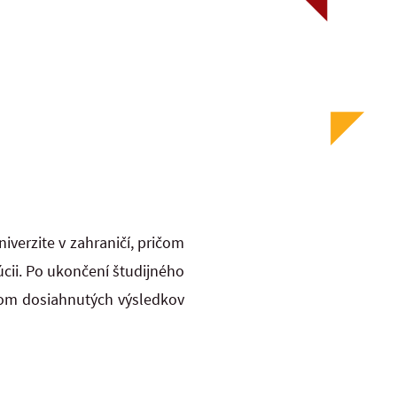
verzite v zahraničí, pričom
cii. Po ukončení študijného
som dosiahnutých výsledkov