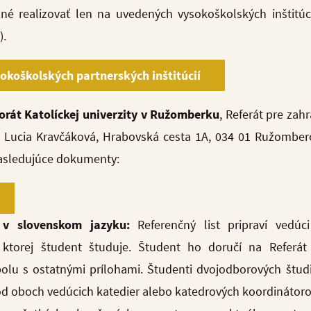
né realizovať len na uvedených vysokoškolských inštitú
).
koškolských partnerských inštitúcií
orát Katolíckej univerzity v Ružomberku
, Referát pre zah
Lucia Kravčáková, Hrabovská cesta 1A, 034 01 Ružomberok,
sledujúce dokumenty:
t v slovenskom jazyku:
Referenčný list pripraví vedúc
 ktorej študent študuje. Študent ho doručí na Referá
polu s ostatnými prílohami. Študenti dvojodborových štud
 od oboch vedúcich katedier alebo katedrových koordinátoro