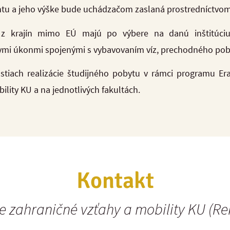
antu a jeho výške bude uchádzačom zaslaná prostredníctvom
i z krajín mimo EÚ majú po výbere na danú inštitúci
nymi úkonmi spojenými s vybavovaním víz, prechodného pob
ostiach realizácie študijného pobytu v rámci programu Er
ility KU a na jednotlivých fakultách.
Kontakt
e zahraničné vzťahy a mobility KU (Re