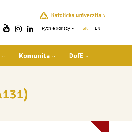
Katolícka univerzita
Rýchle menu
Rýchle odkazy
SK
EN
Komunita
DofE
A131)