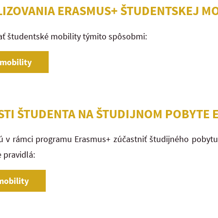
ALIZOVANIA ERASMUS+ ŠTUDENTSKEJ MO
ať študentské mobility týmito spôsobmi:
mobility
ČASTI ŠTUDENTA NA ŠTUDIJNOM POBYTE
cú v rámci programu Erasmus+ zúčastniť študijného pobytu
e pravidlá:
mobility