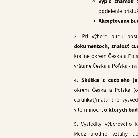
výpis známok
z
oddelenie príslu
Akceptované bu
3. Pri výbere budú pos
dokumentoch, znalosť cu
krajine okrem Česka a Poľsk
vrátane Česka a Poľska - na
4.
Skúška z cudzieho j
okrem Česka a Poľska (ok
certifikát/maturitné vysv
v termínoch,
o ktorých bud
5. Výsledky výberového k
Medzinárodné vzťahy d