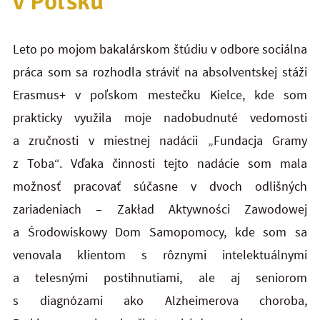
v Poľsku
Leto po mojom bakalárskom štúdiu v odbore sociálna
práca som sa rozhodla stráviť na absolventskej stáži
Erasmus+ v poľskom mestečku Kielce, kde som
prakticky využila moje nadobudnuté vedomosti
a zručnosti v miestnej nadácii „Fundacja Gramy
z Toba“. Vďaka činnosti tejto nadácie som mala
možnosť pracovať súčasne v dvoch odlišných
zariadeniach – Zakład Aktywności Zawodowej
a Środowiskowy Dom Samopomocy, kde som sa
venovala klientom s rôznymi intelektuálnymi
a telesnými postihnutiami, ale aj seniorom
s diagnózami ako Alzheimerova choroba,