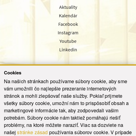
Aktuality
Kalendár
Facebook
Instagram
Youtube
Linkedin
Cookies
Sledujte nás cez náš pravidelný newsletter
Na našich stránkach používame súbory cookie, aby sme
vám umožnili čo najlepšie prezeranie internetových
stránok a mohli zlepšovať naše služby. Pokiaľ prijmete
všetky súbory cookie, umožní nám to prispôsobiť obsah a
marketingové informácie tak, aby zodpovedali vašim
Odoslať
potrebám. Súbory cookie nám taktiež pomáhajú riešiť
problémy, na ktoré môžete naraziť. Viac sa dozviete na
našej
stránke zásad
používania súborov cookie. V prípade