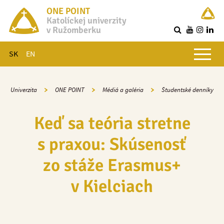
ONE POINT
Katolíckej univerzity
v Ružomberku
R
Hlavné menu
SK
EN
Univerzita
ONE POINT
Médiá a galéria
Študentské denníky
Keď sa teória stretne
s praxou: Skúsenosť
zo stáže Erasmus+
v Kielciach