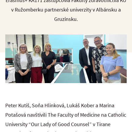
Erasmus+ KA171 zástupcovia Fakulty zdravotníctva KU
v Ružomberku partnerské univerzity v Albánsku a
Gruzínsku.
Peter Kutiš, Soňa Hlinková, Lukáš Kober a Marina
Potašová navštívili The Faculty of Medicine na Catholic
University “Our Lady of Good Counsel” v Tirane