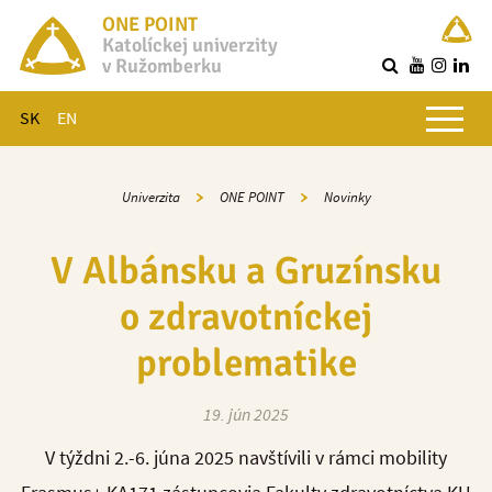
ONE POINT
Katolíckej univerzity
v Ružomberku
R
Hlavné menu
SK
EN
Univerzita
ONE POINT
Novinky
V Albánsku a Gruzínsku
o zdravotníckej
problematike
19. jún 2025
V týždni 2.-6. júna 2025 navštívili v rámci mobility