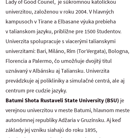
Lady of Good Counel, je súkromnou katolíckou
univerzitou, založenou v roku 2004. V hlavných
kampusoch v Tirane a Elbasane výuka prebieha
v talianskom jazyku, približne pre 1500 študentov.
Univerzita spolupracuje s viacerými talianskymi
univerzitami: Bari, Miláno, Rím (Tor Vergata), Bologna,
Florencia a Palermo, čo umožňuje dvojitý titul
uznávaný v Albánsku aj Taliansku. Univerzita
prevádzkuje aj polikliniky a simulačné centrá, ale aj
centrum pre cudzie jazyky.
Batumi Shota Rustaveli State University (BSU)
je
verejnou univerzitou v meste Batumi, hlavnom meste
autonómnej republiky Adžaria v Gruzínsku. Aj keď
základy jej vzniku siahajú do roku 1895,