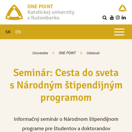
ONE POINT
Katolíckej univerzity
v Ružomberku
R
Hlavné menu
SK
EN
Univerzita
ONE POINT
Udalosti
Seminár: Cesta do sveta
s Národným štipendijným
programom
Informačný seminár o Národnom štipendijnom
programe pre študentov a doktorandov