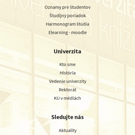
Oznamy pre študentov
Študijný poriadok
Harmonogram štúdia
Elearning - moodle
Univerzita
Kto sme
História
Vedenie univerzity
Rektorát
KU v médiách
Sledujte nás
Aktuality