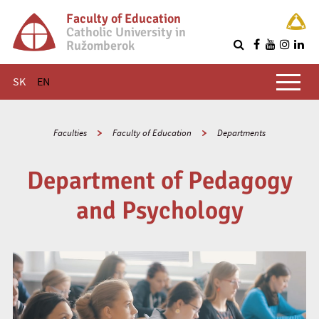
Faculty of Education
Catholic University in
Ružomberok
Q
Main menu
SK
EN
Faculties
Faculty of Education
Departments
Department of Pedagogy
and Psychology