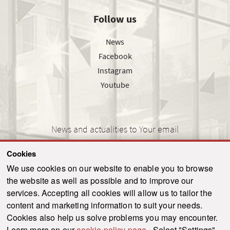
Follow us
News
Facebook
Instagram
Youtube
News and actualities to Your email
Cookies
We use cookies on our website to enable you to browse
the website as well as possible and to improve our
SEND
services. Accepting all cookies will allow us to tailor the
content and marketing information to suit your needs.
Cookies also help us solve problems you may encounter.
Learn more on our
cookie policy page
. Select "Settings"