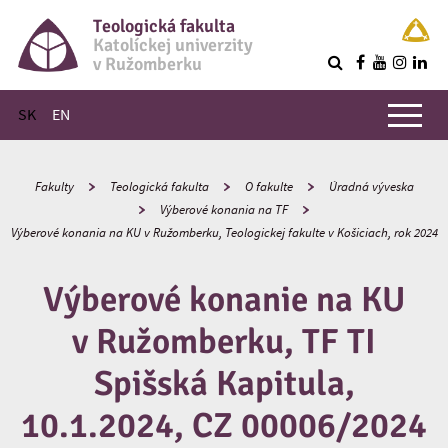
Teologická fakulta
Katolíckej univerzity
v Ružomberku
R
Hlavné menu
SK
EN
Fakulty
Teologická fakulta
O fakulte
Úradná výveska
Výberové konania na TF
Výberové konania na KU v Ružomberku, Teologickej fakulte v Košiciach, rok 2024
Výberové konanie na KU
v Ružomberku, TF TI
Spišská Kapitula,
10.1.2024, CZ 00006/2024