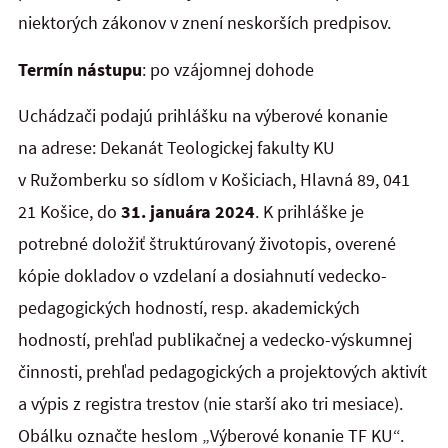
niektorých zákonov v znení neskorších predpisov.
Termín nástupu
: po vzájomnej dohode
Uchádzači podajú prihlášku na výberové konanie
na adrese: Dekanát Teologickej fakulty KU
v Ružomberku so sídlom v Košiciach, Hlavná 89, 041
21 Košice, do
31. januára 2024
. K prihláške je
potrebné doložiť štruktúrovaný životopis, overené
kópie dokladov o vzdelaní a dosiahnutí vedecko-
pedagogických hodností, resp. akademických
hodností, prehľad publikačnej a vedecko-výskumnej
činnosti, prehľad pedagogických a projektových aktivít
a výpis z registra trestov (nie starší ako tri mesiace).
Obálku označte heslom „Výberové konanie TF KU“.