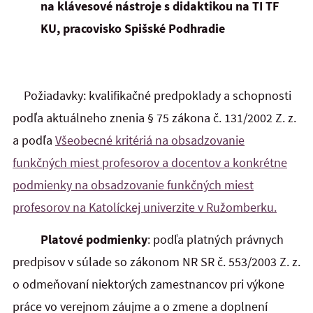
na klávesové nástroje s didaktikou na TI TF
KU, pracovisko Spišské Podhradie
Požiadavky: kvalifikačné predpoklady a schopnosti
podľa aktuálneho znenia § 75 zákona č. 131/2002 Z. z.
a podľa
Všeobecné kritériá na obsadzovanie
funkčných miest profesorov a docentov a konkrétne
podmienky na obsadzovanie funkčných miest
profesorov na Katolíckej univerzite v Ružomberku.
Platové podmienky
: podľa platných právnych
predpisov v súlade so zákonom NR SR č. 553/2003 Z. z.
o odmeňovaní niektorých zamestnancov pri výkone
práce vo verejnom záujme a o zmene a doplnení