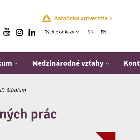
Katolícka univerzita
Rýchle menu
Rýchle odkazy
SK
EN
skum
Medzinárodné vzťahy
Kont
hD. štúdium
ných prác