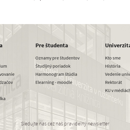
a
Pre študenta
Univerzit
Oznamy pre študentov
Kto sme
dium
Študijný poriadok
História
avovanie
Harmonogram štúdia
Vedenie univ
dzačov
Elearning - moodle
Rektorát
KU v médiác
dka
Sledujte nás cez náš pravidelný newsletter