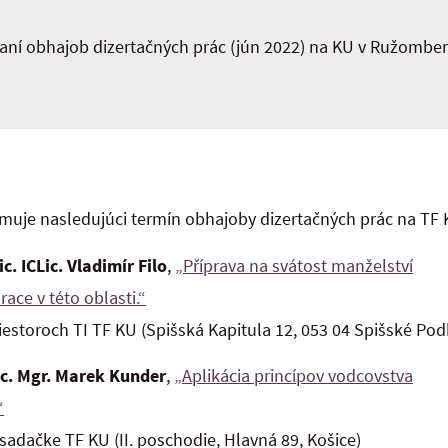
ní obhajob dizertačných prác (jún 2022) na KU v Ružomberk
muje nasledujúci termín obhajoby dizertačných prác na TF 
c. ICLic. Vladimír Filo
,
„Příprava na svátost manželství
ce v této oblasti.“
estoroch TI TF KU (Spišská Kapitula 12, 053 04 Spišské Pod
c. Mgr. Marek Kunder
,
„Aplikácia princípov vodcovstva
“
adačke TF KU (II. poschodie, Hlavná 89, Košice)