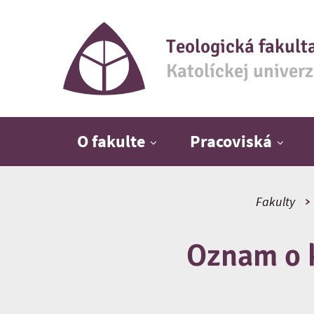
Teologická fakult
Katolíckej univer
Hlavné menu
O fakulte
Pracoviská
Fakulty
Oznam o 