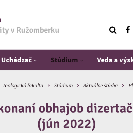
a
zity v Ružomberku
Uchádzač
Štúdium
Veda a vý
Teologická fakulta
Štúdium
Aktuálne štúdia
P
konaní obhajob dizertač
(jún 2022)