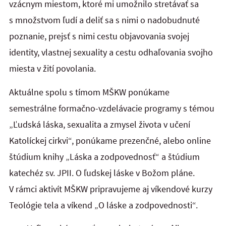
vzácnym miestom, ktoré mi umožnilo stretávať sa
s množstvom ľudí a deliť sa s nimi o nadobudnuté
poznanie, prejsť s nimi cestu objavovania svojej
identity, vlastnej sexuality a cestu odhaľovania svojho
miesta v žití povolania.
Aktuálne spolu s tímom MŠKW ponúkame
semestrálne formačno-vzdelávacie programy s témou
„Ľudská láska, sexualita a zmysel života v učení
Katolíckej cirkvi“, ponúkame prezenčné, alebo online
štúdium knihy „Láska a zodpovednosť“ a štúdium
katechéz sv. JPII. O ľudskej láske v Božom pláne.
V rámci aktivít MŠKW pripravujeme aj víkendové kurzy
Teológie tela a víkend „O láske a zodpovednosti“.