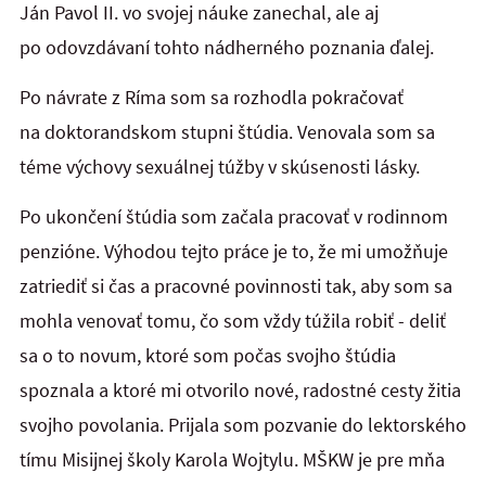
Ján Pavol II. vo svojej náuke zanechal, ale aj
po odovzdávaní tohto nádherného poznania ďalej.
Po návrate z Ríma som sa rozhodla pokračovať
na doktorandskom stupni štúdia. Venovala som sa
téme výchovy sexuálnej túžby v skúsenosti lásky.
Po ukončení štúdia som začala pracovať v rodinnom
penzióne. Výhodou tejto práce je to, že mi umožňuje
zatriediť si čas a pracovné povinnosti tak, aby som sa
mohla venovať tomu, čo som vždy túžila robiť - deliť
sa o to novum, ktoré som počas svojho štúdia
spoznala a ktoré mi otvorilo nové, radostné cesty žitia
svojho povolania. Prijala som pozvanie do lektorského
tímu Misijnej školy Karola Wojtylu. MŠKW je pre mňa