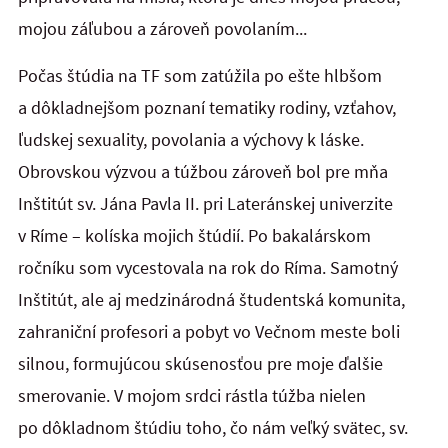
mojou záľubou a zároveň povolaním...
Počas štúdia na TF som zatúžila po ešte hlbšom
a dôkladnejšom poznaní tematiky rodiny, vzťahov,
ľudskej sexuality, povolania a výchovy k láske.
Obrovskou výzvou a túžbou zároveň bol pre mňa
Inštitút sv. Jána Pavla II. pri Lateránskej univerzite
v Ríme – kolíska mojich štúdií. Po bakalárskom
ročníku som vycestovala na rok do Ríma. Samotný
Inštitút, ale aj medzinárodná študentská komunita,
zahraniční profesori a pobyt vo Večnom meste boli
silnou, formujúcou skúsenosťou pre moje ďalšie
smerovanie. V mojom srdci rástla túžba nielen
po dôkladnom štúdiu toho, čo nám veľký svätec, sv.