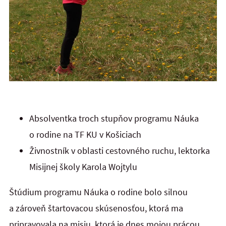
Absolventka troch stupňov programu Náuka
o rodine na TF KU v Košiciach
Živnostník v oblasti cestovného ruchu, lektorka
Misijnej školy Karola Wojtylu
Štúdium programu Náuka o rodine bolo silnou
a zároveň štartovacou skúsenosťou, ktorá ma
pripravovala na misiu, ktorá je dnes mojou prácou,