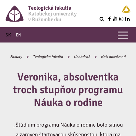
Teologická fakulta
Katolíckej univerzity
v Ružomberku
R
Hlavné menu
SK
EN
Fakulty
Teologická fakulta
Uchádzač
Naši absolventi
Veronika, absolventka
troch stupňov programu
Náuka o rodine
„Štúdium programu Náuka o rodine bolo silnou
a zároveň štartovacou skúsenosťou, ktorá ma