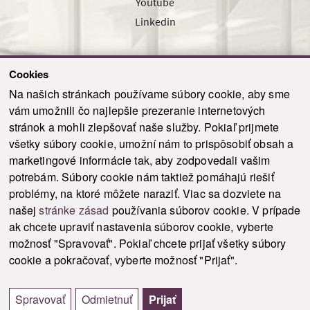
Youtube
Linkedin
Cookies
Sledujte nás cez náš pravidelný newsletter
Na našich stránkach používame súbory cookie, aby sme
vám umožnili čo najlepšie prezeranie internetových
stránok a mohli zlepšovať naše služby. Pokiaľ prijmete
všetky súbory cookie, umožní nám to prispôsobiť obsah a
marketingové informácie tak, aby zodpovedali vašim
Odoslať
potrebám. Súbory cookie nám taktiež pomáhajú riešiť
problémy, na ktoré môžete naraziť. Viac sa dozviete na
našej
stránke zásad
používania súborov cookie. V prípade
© 2021-2026 ku.sk. Všetky práva vyhradené.
|
Ochrana osobných údajov
|
ak chcete upraviť nastavenia súborov cookie, vyberte
Vyhlásenie o prístupnosti
|
Admin
možnosť "Spravovať". Pokiaľ chcete prijať všetky súbory
This site is protected by reCAPTCHA and the Google
Privacy Policy
and
Terms of
cookie a pokračovať, vyberte možnosť "Prijať".
Service
apply.
Tvorba stránky WebCreators.sk
|
Webhosting
-
HostCreators
Spravovať
Odmietnuť
Prijať