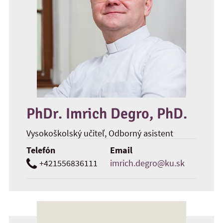
PhDr. Imrich Degro, PhD.
Vysokoškolský učiteľ
, Odborný asistent
Telefón
Email
+421556836111
imrich.degro@ku.sk