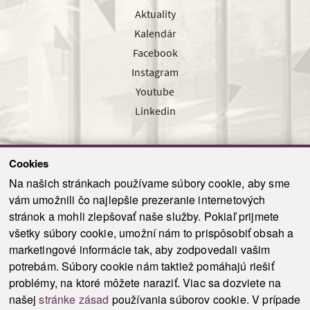
Aktuality
Kalendár
Facebook
Instagram
Youtube
Linkedin
Cookies
Sledujte nás cez náš pravidelný newsletter
Na našich stránkach používame súbory cookie, aby sme
vám umožnili čo najlepšie prezeranie internetových
stránok a mohli zlepšovať naše služby. Pokiaľ prijmete
všetky súbory cookie, umožní nám to prispôsobiť obsah a
marketingové informácie tak, aby zodpovedali vašim
Odoslať
potrebám. Súbory cookie nám taktiež pomáhajú riešiť
problémy, na ktoré môžete naraziť. Viac sa dozviete na
našej
stránke zásad
používania súborov cookie. V prípade