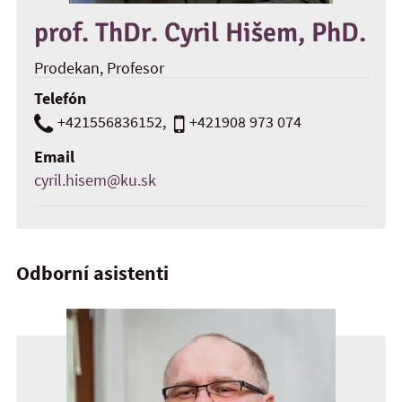
prof. ThDr. Cyril Hišem, PhD.
Prodekan
, Profesor
Telefón
+421556836152
,
+421908 973 074
Email
cyril.hisem@ku.sk
Odborní asistenti