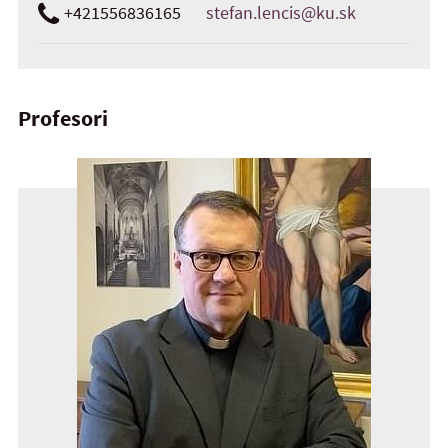
+421556836165
stefan.lencis@ku.sk
Profesori