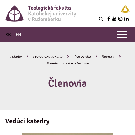
Teologická fakulta
Katolíckej univerzity
v Ružomberku
R
Hlavné menu
SK
EN
Fakulty
Teologická fakulta
Pracoviská
Katedry
Katedra filozofie a histórie
Členovia
Vedúci katedry