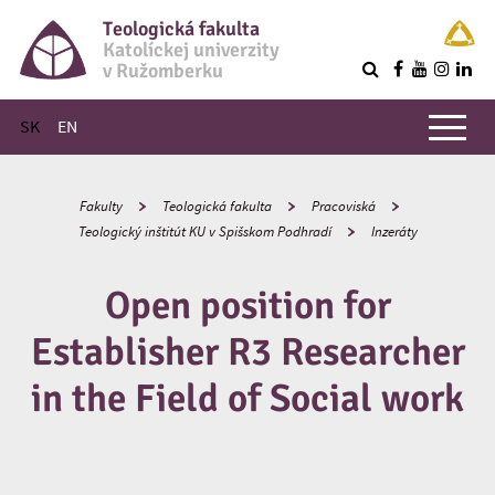
Teologická fakulta
Katolíckej univerzity
v Ružomberku
R
Hlavné menu
SK
EN
Fakulty
Teologická fakulta
Pracoviská
Teologický inštitút KU v Spišskom Podhradí
Inzeráty
Open position for
Establisher R3 Researcher
in the Field of Social work