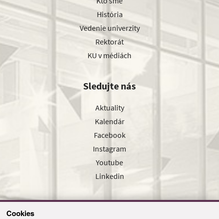
Kto sme
História
Vedenie univerzity
Rektorát
KU v médiách
Sledujte nás
Aktuality
Kalendár
Facebook
Instagram
Youtube
Linkedin
Cookies
Sledujte nás cez náš pravidelný newsletter