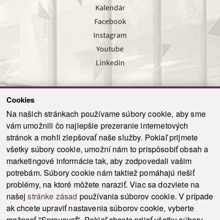
Kalendár
Facebook
Instagram
Youtube
Linkedin
Cookies
Sledujte nás cez náš pravidelný newsletter
Na našich stránkach používame súbory cookie, aby sme
vám umožnili čo najlepšie prezeranie internetových
stránok a mohli zlepšovať naše služby. Pokiaľ prijmete
všetky súbory cookie, umožní nám to prispôsobiť obsah a
marketingové informácie tak, aby zodpovedali vašim
Odoslať
potrebám. Súbory cookie nám taktiež pomáhajú riešiť
problémy, na ktoré môžete naraziť. Viac sa dozviete na
našej
stránke zásad
používania súborov cookie. V prípade
© 2021-2026 ku.sk. Všetky práva vyhradené.
|
Ochrana osobných údajov
|
ak chcete upraviť nastavenia súborov cookie, vyberte
Vyhlásenie o prístupnosti
|
Admin
možnosť "Spravovať". Pokiaľ chcete prijať všetky súbory