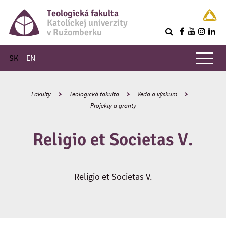
Teologická fakulta
Katolíckej univerzity
v Ružomberku
R
Hlavné menu
SK
EN
Fakulty
Teologická fakulta
Veda a výskum
Projekty a granty
Religio et Societas V.
Religio et Societas V.