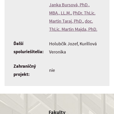
Janka Bursová, PhD.,
MBA., LL.M.
,
PhDr. ThLic.
Martin Taraj, PhD.
,
doc.
ThLic. Martin Majda, PhD.
Ďalší
Holubčík Jozef, Kurillová
spoluriešitelia:
Veronika
Zahraničný
nie
projekt:
Fakulty