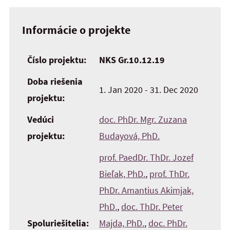
Informácie o projekte
Číslo projektu:
NKS Gr.10.12.19
Doba riešenia
1. Jan 2020 - 31. Dec 2020
projektu:
Vedúci
doc. PhDr. Mgr. Zuzana
projektu:
Budayová, PhD.
prof. PaedDr. ThDr. Jozef
Bieľak, PhD.
,
prof. ThDr.
PhDr. Amantius Akimjak,
PhD.
,
doc. ThDr. Peter
Spoluriešitelia:
Majda, PhD.
,
doc. PhDr.