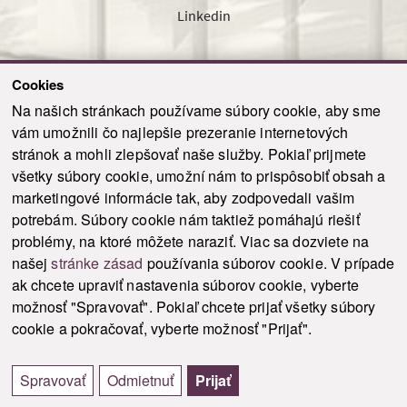
Linkedin
Cookies
Sledujte nás cez náš pravidelný newsletter
Na našich stránkach používame súbory cookie, aby sme
vám umožnili čo najlepšie prezeranie internetových
stránok a mohli zlepšovať naše služby. Pokiaľ prijmete
všetky súbory cookie, umožní nám to prispôsobiť obsah a
marketingové informácie tak, aby zodpovedali vašim
Odoslať
potrebám. Súbory cookie nám taktiež pomáhajú riešiť
problémy, na ktoré môžete naraziť. Viac sa dozviete na
našej
stránke zásad
používania súborov cookie. V prípade
© 2021-2026 ku.sk. Všetky práva vyhradené.
|
Ochrana osobných údajov
|
ak chcete upraviť nastavenia súborov cookie, vyberte
Vyhlásenie o prístupnosti
|
Admin
možnosť "Spravovať". Pokiaľ chcete prijať všetky súbory
This site is protected by reCAPTCHA and the Google
Privacy Policy
and
Terms of
cookie a pokračovať, vyberte možnosť "Prijať".
Service
apply.
Tvorba stránky WebCreators.sk
|
Webhosting
-
HostCreators
Spravovať
Odmietnuť
Prijať