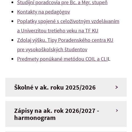
Študijní poradcovia pre Bc. a Mgr. stupeň
Kontakty na pedagógov
Poplatky spojené s celoživotným vzdelávaním
a Univerzitou tretieho veku na TF KU
Zdolaj výšku. Tipy Poradenského centra KU
pre vysokoškolských študentov
Predmety ponúkané metódou COIL a CLI
L
Školné v ak. roku 2025/2026
Zápisy na ak. rok 2026/2027 -
harmonogram