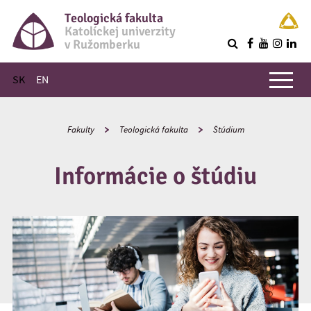
Teologická fakulta
Katolíckej univerzity
v Ružomberku
R
Hlavné menu
SK
EN
Fakulty
Teologická fakulta
Štúdium
Informácie o štúdiu