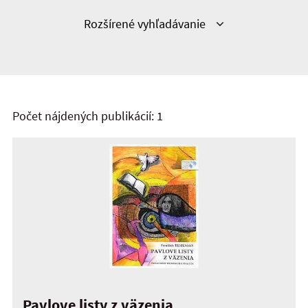
Zobraziť
Rozšírené vyhľadávanie
Počet nájdených publikácií: 1
Pavlove listy z väzenia