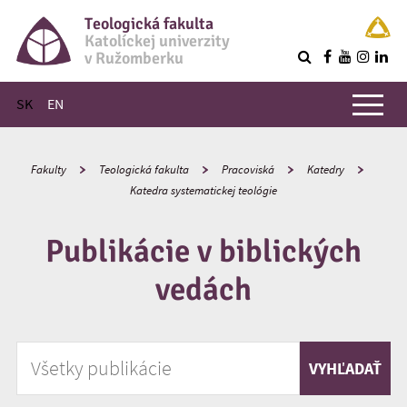
Teologická fakulta
Katolíckej univerzity
v Ružomberku
R
Hlavné menu
SK
EN
Fakulty
Teologická fakulta
Pracoviská
Katedry
Katedra systematickej teológie
Publikácie v biblických
vedách
Vyhľadávať podľa kľúčového slova
VYHĽADAŤ