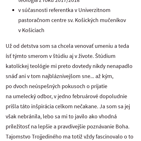
v súčasnosti referentka v Univerzitnom
pastoračnom centre sv. Košických mučeníkov
v Košiciach
Už od detstva som sa chcela venovať umeniu a teda
ísť týmto smerom v štúdiu aj v živote. Štúdium
katolíckej teológie mi preto dovtedy nikdy nenapadlo
snáď ani v tom najbláznivejšom sne... až kým,
po dvoch neúspešných pokusoch o prijatie
na umelecký odbor, v jedno februárové dopoludnie
prišla táto inšpirácia celkom nečakane. Ja som sa jej
však nebránila, lebo sa mi to javilo ako vhodná
príležitosť na lepšie a pravdivejšie poznávanie Boha.
Tajomstvo Trojjediného ma totiž vždy fascinovalo o to