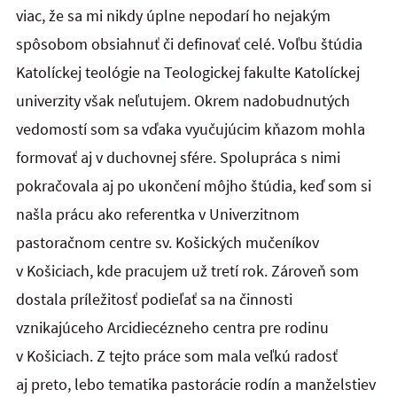
viac, že sa mi nikdy úplne nepodarí ho nejakým
spôsobom obsiahnuť či definovať celé. Voľbu štúdia
Katolíckej teológie na Teologickej fakulte Katolíckej
univerzity však neľutujem. Okrem nadobudnutých
vedomostí som sa vďaka vyučujúcim kňazom mohla
formovať aj v duchovnej sfére. Spolupráca s nimi
pokračovala aj po ukončení môjho štúdia, keď som si
našla prácu ako referentka v Univerzitnom
pastoračnom centre sv. Košických mučeníkov
v Košiciach, kde pracujem už tretí rok. Zároveň som
dostala príležitosť podieľať sa na činnosti
vznikajúceho Arcidiecézneho centra pre rodinu
v Košiciach. Z tejto práce som mala veľkú radosť
aj preto, lebo tematika pastorácie rodín a manželstiev