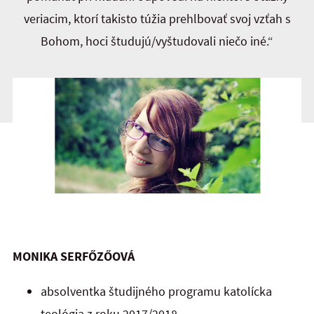
veriacim, ktorí takisto túžia prehlbovať svoj vzťah s
Bohom, hoci študujú/vyštudovali niečo iné.“
MONIKA SERFŐZŐOVÁ
absolventka študijného programu katolícka
teológia z roku 2017/2018