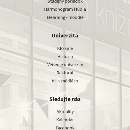
Študijný poriadok
Harmonogram štúdia
Elearning - moodle
Univerzita
Kto sme
História
Vedenie univerzity
Rektorát
KU v médiách
Sledujte nás
Aktuality
Kalendár
Facebook