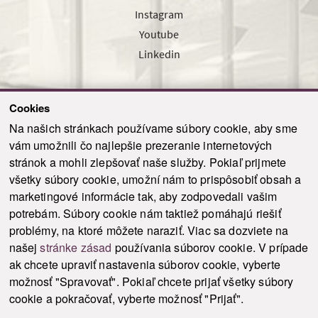
Instagram
Youtube
Linkedin
Cookies
Sledujte nás cez náš pravidelný newsletter
Na našich stránkach používame súbory cookie, aby sme
vám umožnili čo najlepšie prezeranie internetových
stránok a mohli zlepšovať naše služby. Pokiaľ prijmete
všetky súbory cookie, umožní nám to prispôsobiť obsah a
marketingové informácie tak, aby zodpovedali vašim
Odoslať
potrebám. Súbory cookie nám taktiež pomáhajú riešiť
problémy, na ktoré môžete naraziť. Viac sa dozviete na
našej
stránke zásad
používania súborov cookie. V prípade
© 2021-2026 ku.sk. Všetky práva vyhradené.
|
Ochrana osobných údajov
|
ak chcete upraviť nastavenia súborov cookie, vyberte
Vyhlásenie o prístupnosti
|
Admin
možnosť "Spravovať". Pokiaľ chcete prijať všetky súbory
This site is protected by reCAPTCHA and the Google
Privacy Policy
and
Terms of
cookie a pokračovať, vyberte možnosť "Prijať".
Service
apply.
Tvorba stránky WebCreators.sk
|
Webhosting
-
HostCreators