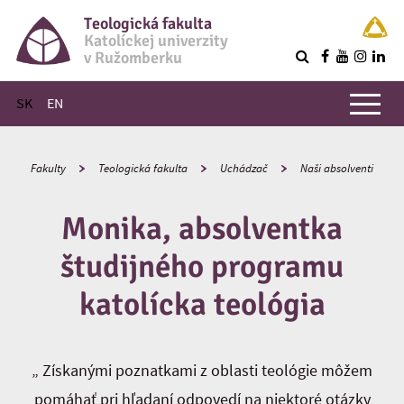
Teologická fakulta
Katolíckej univerzity
v Ružomberku
R
Hlavné menu
SK
EN
Fakulty
Teologická fakulta
Uchádzač
Naši absolventi
Monika, absolventka
študijného programu
katolícka teológia
„ Získanými poznatkami z oblasti teológie môžem
pomáhať pri hľadaní odpovedí na niektoré otázky