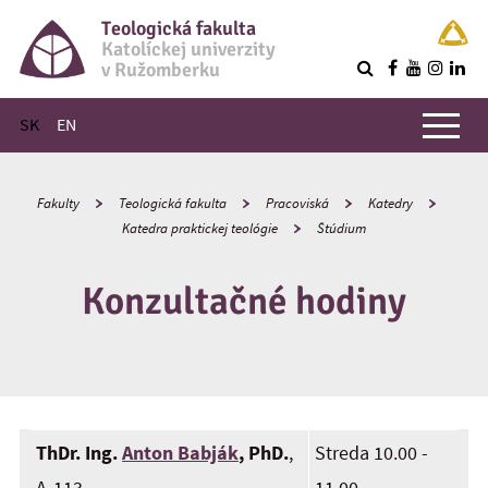
Teologická fakulta
Katolíckej univerzity
v Ružomberku
R
Hlavné menu
SK
EN
Fakulty
Teologická fakulta
Pracoviská
Katedry
Katedra praktickej teológie
Štúdium
Konzultačné hodiny
ThDr. Ing.
Anton Babják
, PhD.
,
Streda 10.00 -
A-113
11.00