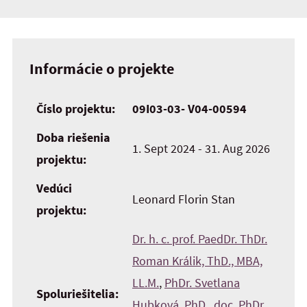
Informácie o projekte
Číslo projektu:
09I03-03- V04-00594
Doba riešenia
1. Sept 2024 - 31. Aug 2026
projektu:
Vedúci
Leonard Florin Stan
projektu:
Dr. h. c. prof. PaedDr. ThDr.
Roman Králik, ThD., MBA,
LL.M.
,
PhDr. Svetlana
Spoluriešitelia:
Hubková, PhD.
,
doc. PhDr.