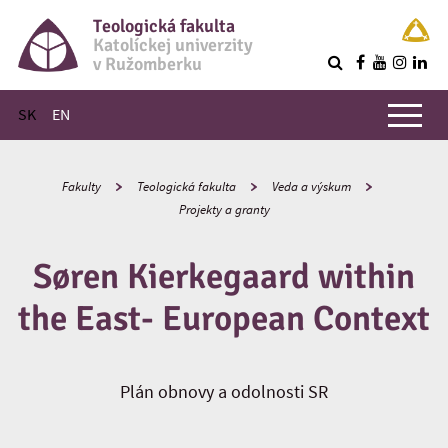
Teologická fakulta
Katolíckej univerzity
v Ružomberku
R
Hlavné menu
SK
EN
Fakulty
Teologická fakulta
Veda a výskum
Projekty a granty
Søren Kierkegaard within
the East- European Context
Plán obnovy a odolnosti SR