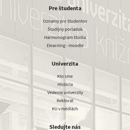
Pre študenta
Oznamy pre študentov
Študijný poriadok
Harmonogram štúdia
Elearning - moodle
Univerzita
Kto sme
História
Vedenie univerzity
Rektorát
KU v médiách
Sledujte nás