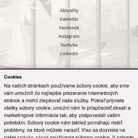
Aktuality
Kalendár
Facebook
Instagram
Youtube
Linkedin
Cookies
Sledujte nás cez náš pravidelný newsletter
Na našich stránkach používame súbory cookie, aby sme
vám umožnili čo najlepšie prezeranie internetových
stránok a mohli zlepšovať naše služby. Pokiaľ prijmete
všetky súbory cookie, umožní nám to prispôsobiť obsah a
marketingové informácie tak, aby zodpovedali vašim
Odoslať
potrebám. Súbory cookie nám taktiež pomáhajú riešiť
problémy, na ktoré môžete naraziť. Viac sa dozviete na
našej
stránke zásad
používania súborov cookie. V prípade