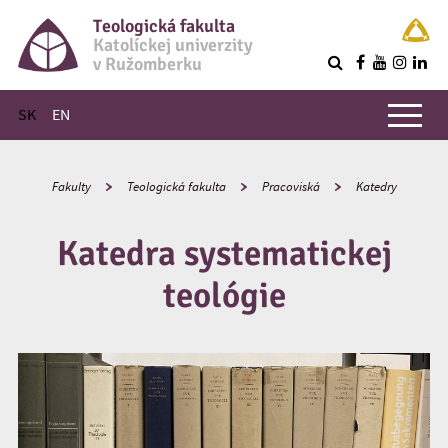
Teologická fakulta
Katolíckej univerzity
v Ružomberku
R
Hlavné menu
SK
EN
Fakulty
Teologická fakulta
Pracoviská
Katedry
Katedra systematickej
teológie