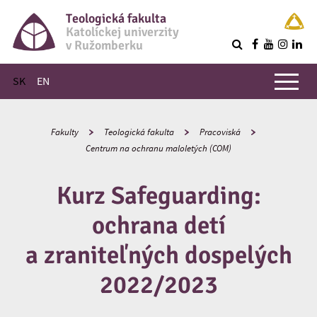
Teologická fakulta
Katolíckej univerzity
v Ružomberku
R
Hlavné menu
SK
EN
Fakulty
Teologická fakulta
Pracoviská
Centrum na ochranu maloletých (COM)
Kurz Safeguarding:
ochrana detí
a zraniteľných dospelých
2022/2023