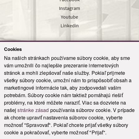
Instagram
Youtube
Linkedin
Cookies
Sledujte nás cez náš pravidelný newsletter
Na našich stránkach používame súbory cookie, aby sme
vám umožnili čo najlepšie prezeranie internetových
stránok a mohli zlepšovať naše služby. Pokiaľ prijmete
všetky súbory cookie, umožní nám to prispôsobiť obsah a
marketingové informácie tak, aby zodpovedali vašim
Odoslať
potrebám. Súbory cookie nám taktiež pomáhajú riešiť
problémy, na ktoré môžete naraziť. Viac sa dozviete na
našej
stránke zásad
používania súborov cookie. V prípade
© 2021-2026 ku.sk. Všetky práva vyhradené.
|
Ochrana osobných údajov
|
ak chcete upraviť nastavenia súborov cookie, vyberte
Vyhlásenie o prístupnosti
|
Admin
možnosť "Spravovať". Pokiaľ chcete prijať všetky súbory
This site is protected by reCAPTCHA and the Google
Privacy Policy
and
Terms of
cookie a pokračovať, vyberte možnosť "Prijať".
Service
apply.