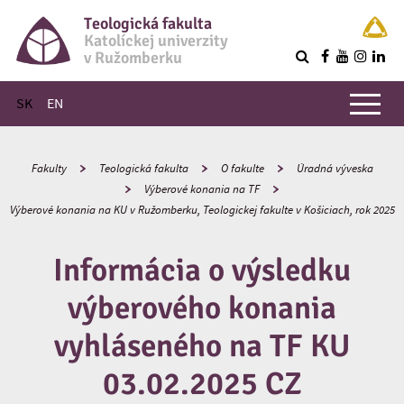
Teologická fakulta
Katolíckej univerzity
v Ružomberku
R
Hlavné menu
SK
EN
Fakulty
Teologická fakulta
O fakulte
Úradná výveska
Výberové konania na TF
Výberové konania na KU v Ružomberku, Teologickej fakulte v Košiciach, rok 2025
Informácia o výsledku
výberového konania
vyhláseného na TF KU
03.02.2025 CZ