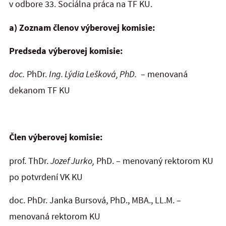
v odbore 33. Sociálna práca na TF KU.
a) Zoznam členov výberovej komisie:
Predseda výberovej komisie:
doc
.
PhDr.
Ing
. Lýdia Lešková, PhD.
– menovaná
dekanom TF KU
Člen výberovej komisie:
prof. ThDr.
Jozef Jurko
,
PhD. – menovaný rektorom KU
po potvrdení VK KU
doc. PhDr. Janka Bursová, PhD., MBA., LL.M. –
menovaná rektorom KU