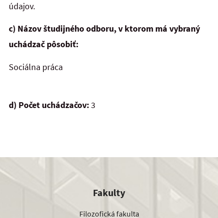
údajov.
c) Názov študijného odboru, v ktorom má vybraný
uchádzač pôsobiť:
Sociálna práca
d) Počet uchádzačov:
3
Fakulty
Filozofická fakulta