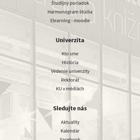
Študijný poriadok
Harmonogram štúdia
Elearning - moodle
Univerzita
Kto sme
História
Vedenie univerzity
Rektorát
KU v médiách
Sledujte nás
Aktuality
Kalendár
Facebook