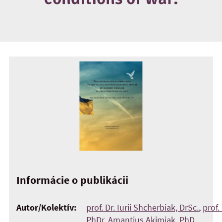
Informácie o publikácii
Autor/Kolektív:
prof. Dr. Iurii Shcherbiak, DrSc.
,
prof.
PhDr. Amantius Akimjak, PhD.