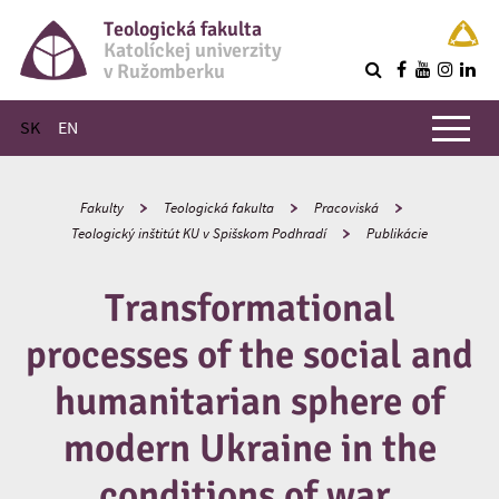
Teologická fakulta
Katolíckej univerzity
v Ružomberku
R
Hlavné menu
SK
EN
Fakulty
Teologická fakulta
Pracoviská
Teologický inštitút KU v Spišskom Podhradí
Publikácie
Transformational
processes of the social and
humanitarian sphere of
modern Ukraine in the
conditions of war.