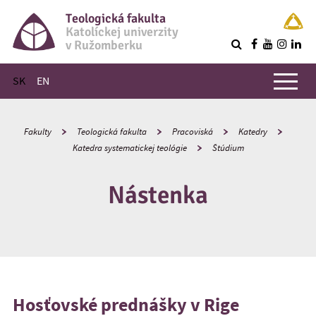
Teologická fakulta
Katolíckej univerzity
v Ružomberku
R
Hlavné menu
SK
EN
Fakulty
Teologická fakulta
Pracoviská
Katedry
Katedra systematickej teológie
Štúdium
Nástenka
Hosťovské prednášky v Rige