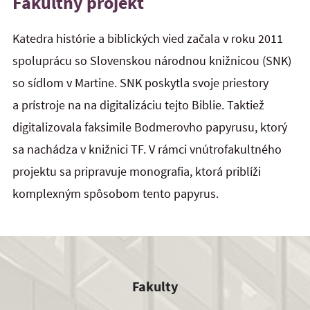
Fakultný projekt
Katedra histórie a biblických vied začala v roku 2011
spoluprácu so Slovenskou národnou knižnicou (SNK)
so sídlom v Martine. SNK poskytla svoje priestory
a prístroje na na digitalizáciu tejto Biblie. Taktiež
digitalizovala faksimile Bodmerovho papyrusu, ktorý
sa nachádza v knižnici TF. V rámci vnútrofakultného
projektu sa pripravuje monografia, ktorá priblíži
komplexným spôsobom tento papyrus.
Fakulty