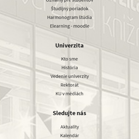
Študijný poriadok
Harmonogram štúdia
Elearning - moodle
Univerzita
Kto sme
História
Vedenie univerzity
Rektorát
KU v médiách
Sledujte nás
Aktuality
Kalendár