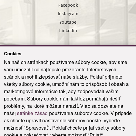
Facebook
Instagram
Youtube
Linkedin
Cookies
Sledujte nás cez náš pravidelný newsletter
Na našich stránkach používame súbory cookie, aby sme
vám umožnili čo najlepšie prezeranie internetových
stránok a mohli zlepšovať naše služby. Pokiaľ prijmete
všetky súbory cookie, umožní nám to prispôsobiť obsah a
marketingové informácie tak, aby zodpovedali vašim
Odoslať
potrebám. Súbory cookie nám taktiež pomáhajú riešiť
problémy, na ktoré môžete naraziť. Viac sa dozviete na
našej
stránke zásad
používania súborov cookie. V prípade
© 2021-2026 ku.sk. Všetky práva vyhradené.
|
Ochrana osobných údajov
|
ak chcete upraviť nastavenia súborov cookie, vyberte
Vyhlásenie o prístupnosti
|
Admin
možnosť "Spravovať". Pokiaľ chcete prijať všetky súbory
This site is protected by reCAPTCHA and the Google
Privacy Policy
and
Terms of
cookie a pokračovať, vyberte možnosť "Prijať".
Service
apply.