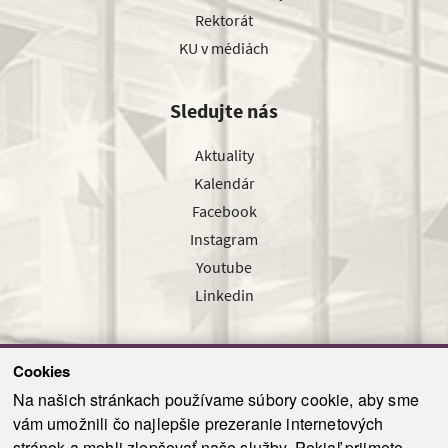
Rektorát
KU v médiách
Sledujte nás
Aktuality
Kalendár
Facebook
Instagram
Youtube
Linkedin
Cookies
Sledujte nás cez náš pravidelný newsletter
Na našich stránkach používame súbory cookie, aby sme
vám umožnili čo najlepšie prezeranie internetových
stránok a mohli zlepšovať naše služby. Pokiaľ prijmete