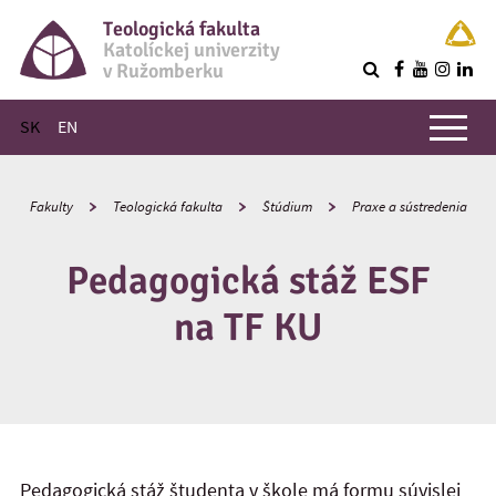
Teologická fakulta
Katolíckej univerzity
v Ružomberku
R
Hlavné menu
SK
EN
Fakulty
Teologická fakulta
Štúdium
Praxe a sústredenia
Pedagogická stáž ESF
na TF KU
Pedagogická stáž študenta v škole má formu súvislej