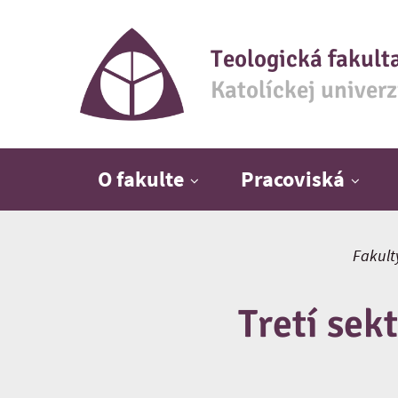
Teologická fakult
Katolíckej univer
Hlavné menu
O fakulte
Pracoviská
Fakult
Tretí sek