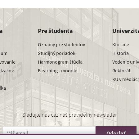
a
Pre študenta
Univerzit
Oznamy pre študentov
Kto sme
dium
Študijný poriadok
História
avovanie
Harmonogram štúdia
Vedenie univ
dzačov
Elearning - moodle
Rektorát
KU v médiác
dka
Sledujte nás cez náš pravidelný newsletter
Odoslať