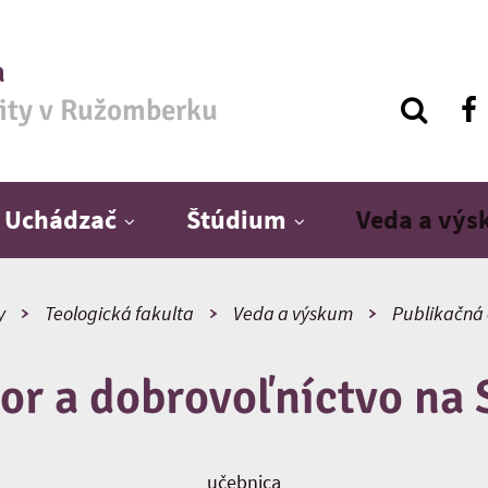
a
zity v Ružomberku
Uchádzač
Štúdium
Veda a vý
y
Teologická fakulta
Veda a výskum
Publikačná 
tor a dobrovoľníctvo na
učebnica