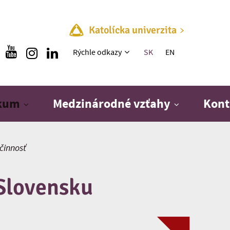
Katolícka univerzita
Rýchle menu
Rýchle odkazy
SK
EN
skum
Medzinárodné vzťahy
Kont
činnosť
 Slovensku