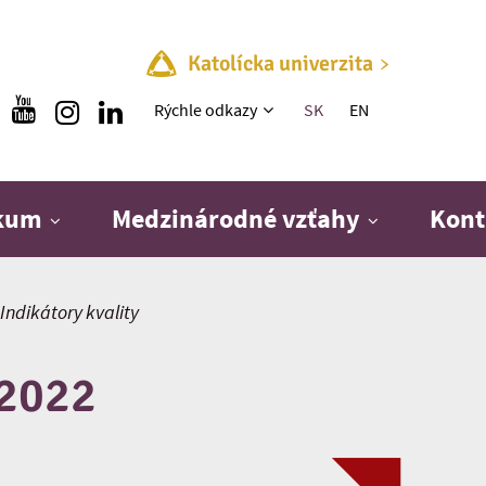
Katolícka univerzita
Rýchle menu
Rýchle odkazy
SK
EN
skum
Medzinárodné vzťahy
Kont
Indikátory kvality
 2022