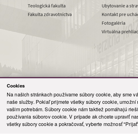
Teologická fakulta
Ubytovanie a str
Fakulta zdravotníctva
Kontakt pre uchá
Fotogaléria
Virtuálna prehlia
Cookies
Na našich stránkach používame súbory cookie, aby sme vám
naše služby. Pokiaľ prijmete všetky súbory cookie, umožní
© 2021-20
vašim potrebám. Súbory cookie nám taktiež pomáhajú riešiť
T
používania súborov cookie. V prípade ak chcete upraviť nas
všetky súbory cookie a pokračovať, vyberte možnosť "Prijať