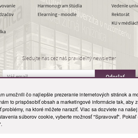
avovanie
Harmonogram štúdia
Vedenie univ
dzačov
Elearning - moodle
Rektorát
KU v médiác
dka
Sledujte nás cez náš pravidelný newsletter
Odoslať
 umožnili čo najlepšie prezeranie internetových stránok a mo
 nám to prispôsobiť obsah a marketingové informácie tak, aby 
26 ku.sk. Všetky práva vyhradené.
|
Ochrana osobných údajov
|
Vyhlásenie o prístupnosti
 problémy, na ktoré môžete naraziť. Viac sa dozviete na naše
his site is protected by reCAPTCHA and the Google
Privacy Policy
and
Terms of Service
appl
tavenia súborov cookie, vyberte možnosť "Spravovať". Pokiaľ c
Tvorba stránky WebCreators.sk
|
Webhosting
-
HostCreators
".