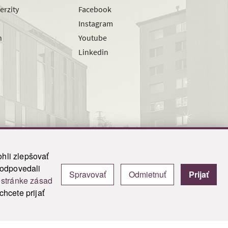
erzity
Facebook
Instagram
h
Youtube
Linkedin
hli zlepšovať
zodpovedali
Spravovať
Odmietnuť
Prijať
|
Admin
j
stránke zásad
y.
hcete prijať