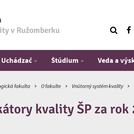
a
zity v Ružomberku
Uchádzač
Štúdium
Veda a vý
ogická fakulta
O fakulte
Vnútorný systém kvality
kátory kvality ŠP za rok