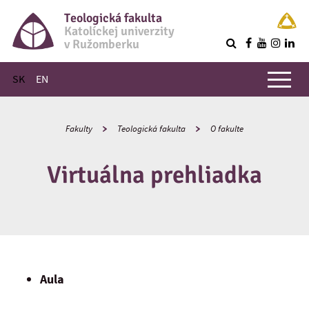
Teologická fakulta
Katolíckej univerzity
v Ružomberku
R
Hlavné menu
SK
EN
Fakulty
Teologická fakulta
O fakulte
Virtuálna prehliadka
Aula