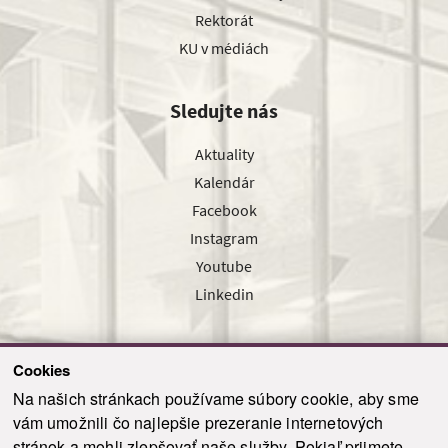
Rektorát
KU v médiách
Sledujte nás
Aktuality
Kalendár
Facebook
Instagram
Youtube
Linkedin
Cookies
Sledujte nás cez náš pravidelný newsletter
Na našich stránkach používame súbory cookie, aby sme
vám umožnili čo najlepšie prezeranie internetových
stránok a mohli zlepšovať naše služby. Pokiaľ prijmete