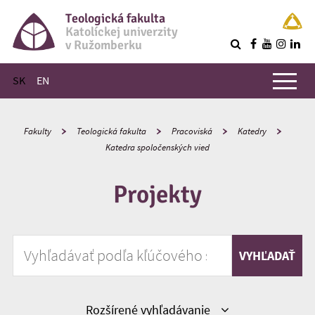
Teologická fakulta
Katolíckej univerzity
v Ružomberku
R
Hlavné menu
SK
EN
Fakulty
Teologická fakulta
Pracoviská
Katedry
Katedra spoločenských vied
Projekty
Vyhľadávať podľa kľúčového slova
VYHĽADAŤ
Zobraziť
Rozšírené vyhľadávanie