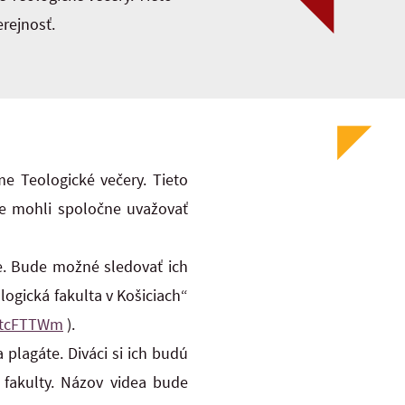
rejnosť.
e Teologické večery. Tieto
me mohli spoločne uvažovať
e. Bude možné sledovať ich
ogická fakulta v Košiciach“
qtcFTTWm
).
lagáte. Diváci si ich budú
 fakulty. Názov videa bude