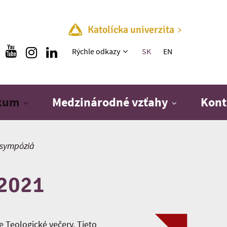
Katolícka univerzita
Rýchle menu
Rýchle odkazy
SK
EN
skum
Medzinárodné vzťahy
Kont
 sympóziá
 2021
Teologické večery. Tieto