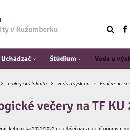
a
zity v Ružomberku
Uchádzač
Štúdium
Veda a vý
Teologická fakulta
Veda a výskum
Konferencie a
ogické večery na TF KU
mického roka 2021/2022 po dlhšej pauze opäť pripravujeme 