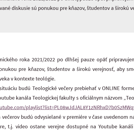
ané diskusie sú ponukou pre kňazov, študentov a širokú ve
ckého roka 2021/2022 po dlhšej pauze opäť pripravujem
nukou pre kňazov, študentov a širokú verejnosť, aby s
eka v kontexte teológie.
tuáciu budú Teologické večery prebiehať v ONLINE form
tube kanála Teologickej fakulty s oficiálnym názvom „Teol
outube.com/playlist?list=PL08wJdJAL8Y1zNRhxD7b0SzMW
večerov budú odvysielané v premiére v čase uvedenom na p
re, t.j. video ostane verejne dostupné na Youtube kanáli