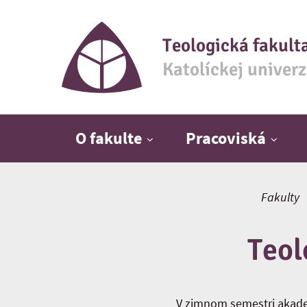
Teologická fakult
Katolíckej univer
Hlavné menu
O fakulte
Pracoviská
Fakulty
Teol
V zimnom semestri akade