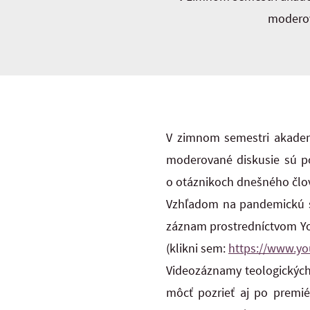
moderov
V zimnom semestri akademi
moderované diskusie sú po
o otáznikoch dnešného člov
Vzhľadom na pandemickú si
záznam prostredníctvom You
(klikni sem:
https://www.y
Videozáznamy teologických 
môcť pozrieť aj po premié