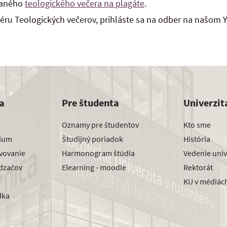
daného
teologického večera na plagáte
.
ru Teologických večerov, prihláste sa na odber na našom Y
a
Pre študenta
Univerzit
Oznamy pre študentov
Kto sme
dium
Študijný poriadok
História
avovanie
Harmonogram štúdia
Vedenie univ
dzačov
Elearning - moodle
Rektorát
KU v médiác
dka