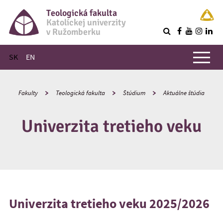
Teologická fakulta
Katolíckej univerzity
v Ružomberku
R
Hlavné menu
SK
EN
Fakulty
Teologická fakulta
Štúdium
Aktuálne štúdia
Univerzita tretieho veku
Univerzita tretieho veku
2025/2026