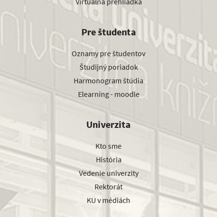
Virtuálna prehliadka
Pre študenta
Oznamy pre študentov
Študijný poriadok
Harmonogram štúdia
Elearning - moodle
Univerzita
Kto sme
História
Vedenie univerzity
Rektorát
KU v médiách