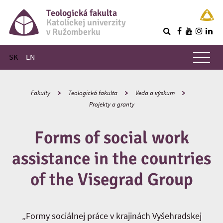
Teologická fakulta
Katolíckej univerzity
v Ružomberku
R
Hlavné menu
SK
EN
Fakulty
Teologická fakulta
Veda a výskum
Projekty a granty
Forms of social work
assistance in the countries
of the Visegrad Group
„Formy sociálnej práce v krajinách Vyšehradskej