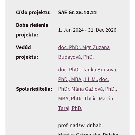
Číslo projektu:
SAE Gr. 35.10.22
Doba riešenia
1. Jan 2024 - 31. Dec 2026
projektu:
Vedúci
doc. PhDr. Mgr. Zuzana
projektu:
Budayová, PhD.
doc. PhDr. Janka Bursová,
PhD., MBA., LL.M.
,
doc.
Spoluriešitelia:
PhDr. Mária Gažiová, PhD.,
MBA
,
PhDr. ThLic. Martin
Taraj, PhD.
prof. nadzw. dr hab.
Monika Ostrowska, Poľsko