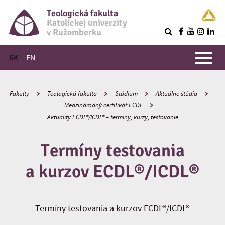
Teologická fakulta
Katolíckej univerzity
v Ružomberku
R
Hlavné menu
SK
EN
Fakulty
Teologická fakulta
Štúdium
Aktuálne štúdia
Medzinárodný certifikát ECDL
Aktuality ECDL®/ICDL® – termíny, kurzy, testovanie
Termíny testovania
a kurzov ECDL®/ICDL®
Termíny testovania a kurzov ECDL®/ICDL®