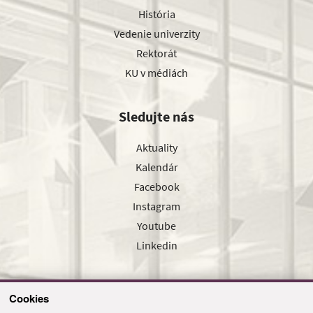
História
Vedenie univerzity
Rektorát
KU v médiách
Sledujte nás
Aktuality
Kalendár
Facebook
Instagram
Youtube
Linkedin
Cookies
Sledujte nás cez náš pravidelný newsletter