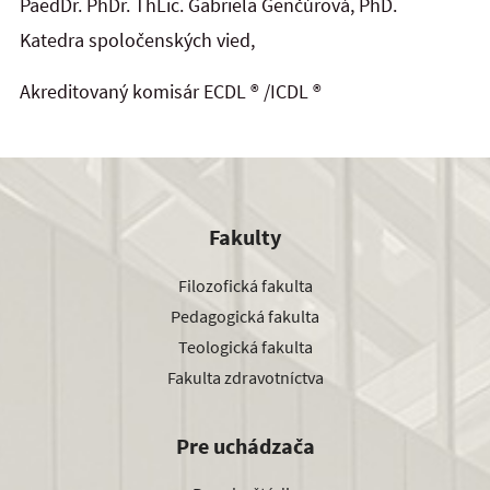
PaedDr. PhDr. ThLic. Gabriela Genčúrová, PhD.
Katedra spoločenských vied,
Akreditovaný komisár ECDL ® /ICDL ®
Fakulty
Filozofická fakulta
Pedagogická fakulta
Teologická fakulta
Fakulta zdravotníctva
Pre uchádzača